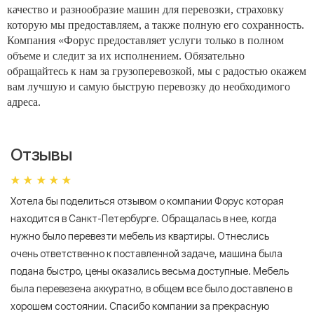
качество и разнообразие машин для перевозки, страховку
которую мы предоставляем, а также полную его сохранность.
Компания «Форус предоставляет услуги только в полном
объеме и следит за их исполнением. Обязательно
обращайтесь к нам за грузоперевозкой, мы с радостью окажем
вам лучшую и самую быструю перевозку до необходимого
адреса.
Отзывы
Хотела бы поделиться отзывом о компании Форус которая
Я 
находится в Санкт-Петербурге. Обращалась в нее, когда
мн
нужно было перевезти мебель из квартиры. Отнеслись
То
очень ответственно к поставленной задаче, машина была
пр
подана быстро, цены оказались весьма доступные. Мебель
сл
была перевезена аккуратно, в общем все было доставлено в
А
хорошем состоянии. Спасибо компании за прекрасную