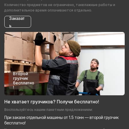
Количество предметов не ограничено, такелажные работы и
дополнительное время оплачиваются отдельно.
Заказат
ь
Второй
грузчик
бесплатно
!
Не хватает грузчиков? Получи бесплатно!
Воспользуйтесь нашим пакетным предложением:
При заказе отдельной машины от 1.5 тонн — второй грузчик
бесплатно!