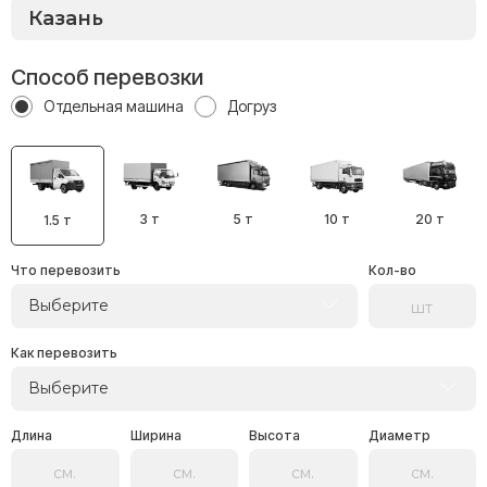
Способ перевозки
Отдельная машина
Догруз
3 т
5 т
10 т
20 т
1.5 т
Что перевозить
Кол-во
Выберите
Как перевозить
Выберите
Длина
Ширина
Высота
Диаметр