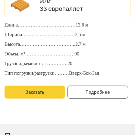
90 м
33 европаллет
Длина………………………………13,6 м
Д
Ширина……………………………2,5 м
Ш
Высота……………………………..2,7 м
В
Объем, м³………………………….90
О
Грузоподъемность, т………….20
Г
Тип погрузки/разгрузки………Вверх-Бок-Зад
Т
Заказать
Подробнее