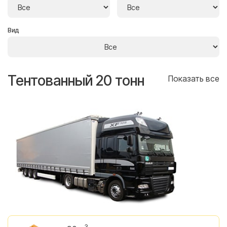
Вид
Тентованный 20 тонн
Т
се
Показать все
3