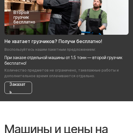
Второй
грузчик
бесплатно
!
Не хватает грузчиков? Получи бесплатно!
Воспользуйтесь нашим пакетным предложением:
При заказе отдельной машины от 1.5 тонн — второй грузчик
бесплатно!
Количество предметов не ограничено, такелажные работы и
дополнительное время оплачиваются отдельно.
Заказат
ь
Машины и цены на