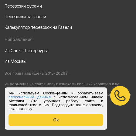
Перевозки фурами
Перевозки на Газели
Калькулятор перевозок на Газели
Направления
Из Санкт-Петербурга
Из Москвы
Все права защищены 2015-2026 г.
Информация на сайте носит ознакомительный характер и не
Мы используем Cookie-файлы и обрабатываем
является публичной офертой, определяемой положениями статьи
персональные данные
с использованием Яндекс
Метрики. Это улучшает работу сайта и
взаимодействие с ним. Подтвердите ваше согласие,
437 Гражданского кодекса РФ
нажав кнопку
Согласие на обработку персональных данных
Ок
Политика конфиденциальности