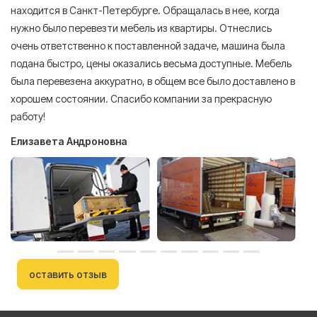
находится в Санкт-Петербурге. Обращалась в нее, когда
мн
нужно было перевезти мебель из квартиры. Отнеслись
То
очень ответственно к поставленной задаче, машина была
пр
подана быстро, цены оказались весьма доступные. Мебель
сл
была перевезена аккуратно, в общем все было доставлено в
А
хорошем состоянии. Спасибо компании за прекрасную
работу!
Елизавета Андроновна
оставить отзыв