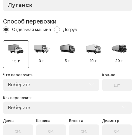
Способ перевозки
Отдельная машина
Догруз
3 т
5 т
10 т
20 т
1.5 т
Что перевозить
Кол-во
Выберите
Как перевозить
Выберите
Длина
Ширина
Высота
Диаметр