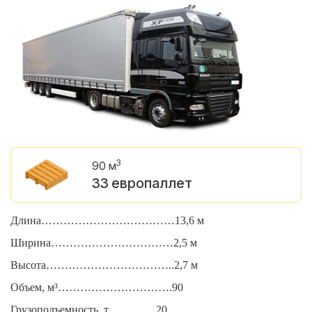
3
90 м
33 европаллет
Длина………………………………13,6 м
Д
Ширина……………………………2,5 м
Ш
Высота……………………………..2,7 м
В
Объем, м³………………………….90
О
Грузоподъемность, т………….20
Г