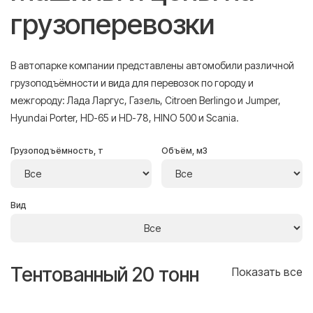
грузоперевозки
В автопарке компании представлены автомобили различной
грузоподъёмности и вида для перевозок по городу и
межгороду: Лада Ларгус, Газель, Citroen Berlingo и Jumper,
Hyundai Porter, HD-65 и HD-78, HINO 500 и Scania.
Грузоподъёмность, т
Объём, м3
Вид
Тентованный 20 тонн
Т
се
Показать все