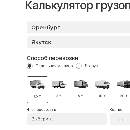
Калькулятор грузо
Способ перевозки
Отдельная машина
Догруз
3 т
5 т
10 т
20 т
1.5 т
Что перевозить
Кол-во
Выберите