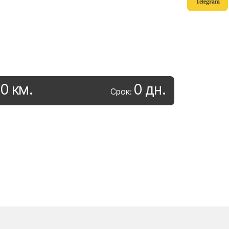
Telegram
0
км
.
0
дн
.
:
Срок: