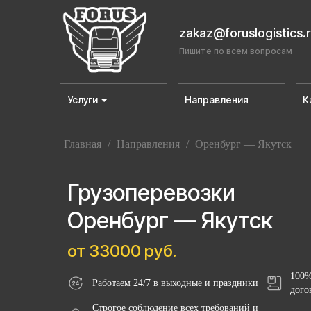
zakaz@foruslogistics.
Пишите по всем вопросам
Услуги
Направления
К
Главная
/
Направления
/
Оренбург — Якутск
Грузоперевозки
Оренбург — Якутск
от 33000 руб.
100%
Работаем 24/7 в выходные и праздники
дого
Строгое соблюдение всех требований и