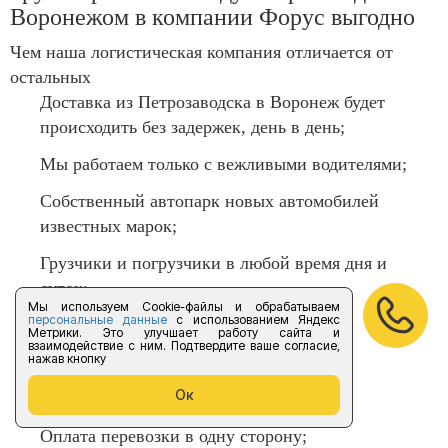
Воронежом в компании Форус выгодно
Чем наша логистическая компания отличается от
остальных
Доставка из Петрозаводска в Воронеж будет
происходить без задержек, день в день;
Мы работаем только с вежливыми водителями;
Собственный автопарк новых автомобилей
известных марок;
Грузчики и погрузчики в любой время дня и
суток;
Мы используем Cookie-файлы и обрабатываем
персональные данные
с использованием Яндекс
Круглосуточная поддержка менеджеров;
Метрики. Это улучшает работу сайта и
взаимодействие с ним. Подтвердите ваше согласие,
нажав кнопку
Возврат бухгалтерских документов;
Ок
Связь с водителем 24 часа;
Оплата перевозки в одну сторону;