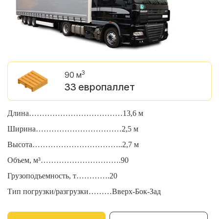
3
90 м
33 европаллет
Длина………………………………13,6 м
Д
Ширина……………………………2,5 м
Ш
Высота……………………………..2,7 м
В
Объем, м³………………………….90
О
Грузоподъемность, т………….20
Г
Тип погрузки/разгрузки………Вверх-Бок-Зад
Т