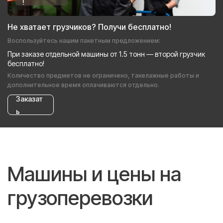
!
Не хватает грузчиков? Получи бесплатно!
Воспользуйтесь нашим пакетным предложением:
При заказе отдельной машины от 1.5 тонн — второй грузчик
бесплатно!
Количество предметов не ограничено, такелажные работы и
дополнительное время оплачиваются отдельно.
Заказат
ь
Машины и цены на
грузоперевозки