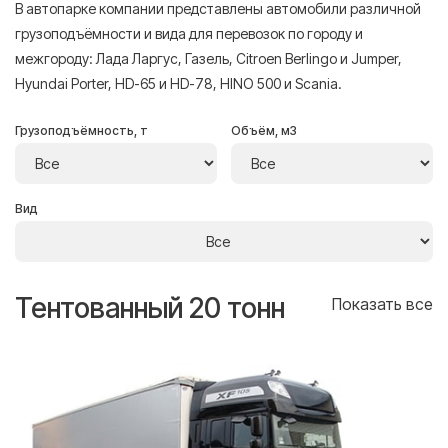
В автопарке компании представлены автомобили различной
грузоподъёмности и вида для перевозок по городу и
межгороду: Лада Ларгус, Газель, Citroen Berlingo и Jumper,
Hyundai Porter, HD-65 и HD-78, HINO 500 и Scania.
Грузоподъёмность, т
Объём, м3
Вид
Тентованный 20 тонн
Т
се
Показать все