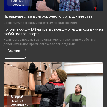
третью
поездку
Преимущества долгосрочного сотрудничества!
Воспользуйтесь нашим пакетным предложением:
Получить скидку 10% на третью поездку от нашей компании на
любой вид транспорта!
Количество предметов не ограничено, такелажные работы и
дополнительное время оплачиваются отдельно.
Заказат
ь
Второй
грузчик
бесплатно