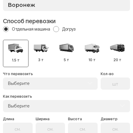
Способ перевозки
Отдельная машина
Догруз
3 т
5 т
10 т
20 т
1.5 т
Что перевозить
Кол-во
Выберите
Как перевозить
Выберите
Длина
Ширина
Высота
Диаметр