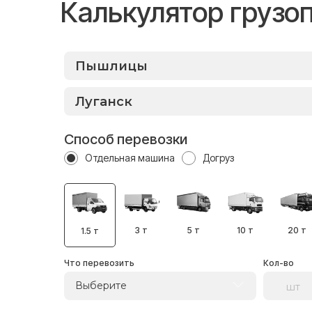
Калькулятор грузо
Способ перевозки
Отдельная машина
Догруз
3 т
5 т
10 т
20 т
1.5 т
Что перевозить
Кол-во
Выберите