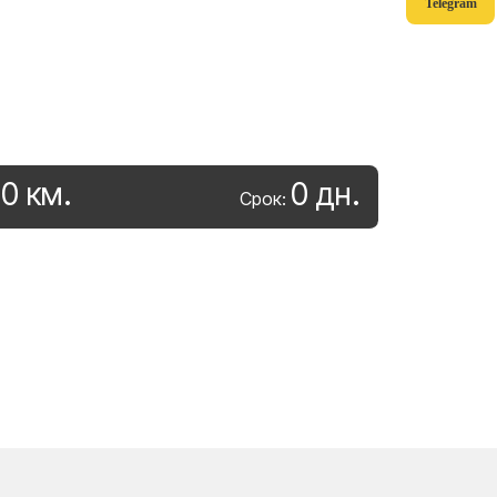
Telegram
0
км
.
0
дн
.
:
Срок: