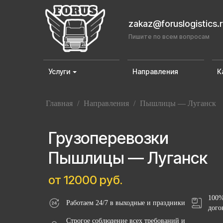
zakaz@foruslogistics.
Пишите по всем вопросам
Услуги
Направления
К
Главная
/
Направления
/
Пышлицы — Луганск
Грузоперевозки
Пышлицы — Луганск
от 12000 руб.
100%
Работаем 24/7 в выходные и праздники
дого
Строгое соблюдение всех требований и