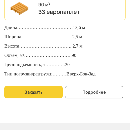
3
90 м
33 европаллет
Длина………………………………13,6 м
Д
Ширина……………………………2,5 м
Ш
Высота……………………………..2,7 м
В
Объем, м³………………………….90
О
Грузоподъемность, т………….20
Г
Тип погрузки/разгрузки………Вверх-Бок-Зад
Т
Заказать
Подробнее