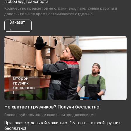
любой вид транспорта!
Количество предметов не ограничено, такелажные работы и
дополнительное время оплачиваются отдельно.
Заказат
ь
Второй
грузчик
бесплатно
!
Не хватает грузчиков? Получи бесплатно!
Воспользуйтесь нашим пакетным предложением:
При заказе отдельной машины от 1.5 тонн — второй грузчик
бесплатно!