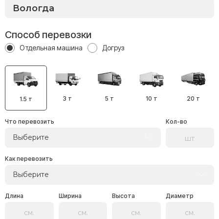
Способ перевозки
Отдельная машина
Догруз
3 т
5 т
10 т
20 т
1.5 т
Что перевозить
Кол-во
Выберите
Как перевозить
Выберите
Длина
Ширина
Высота
Диаметр