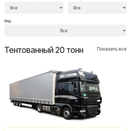
Вид
Тентованный 20 тонн
Т
се
Показать все