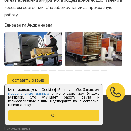
была перевезена аккуратно, в общем все было доставлено в
А
хорошем состоянии. Спасибо компании за прекрасную
работу!
Елизавета Андроновна
оставить отзыв
Мы используем Cookie-файлы и обрабатываем
персональные данные
с использованием Яндекс
Метрики. Это улучшает работу сайта и
взаимодействие с ним. Подтвердите ваше согласие,
нажав кнопку
Бесплатный звонок по России
Ок
vk.com/foruslogistics
Присоединяйтесь