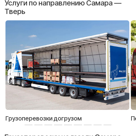
Услуги по направлению Самара —
Тверь
Грузоперевозки догрузом
П