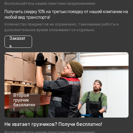
Воспользуйтесь нашим пакетным предложением:
Получить скидку 10% на третью поездку от нашей компании на
любой вид транспорта!
Количество предметов не ограничено, такелажные работы и
дополнительное время оплачиваются отдельно.
Заказат
ь
Второй
грузчик
бесплатно
!
Не хватает грузчиков? Получи бесплатно!
Воспользуйтесь нашим пакетным предложением: