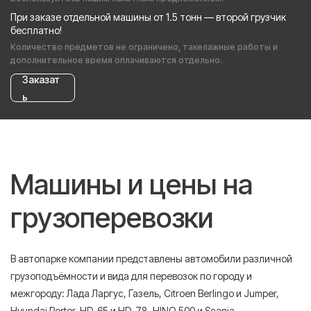
При заказе отдельной машины от 1.5 тонн — второй грузчик
бесплатно!
Количество предметов не ограничено, такелажные работы и
дополнительное время оплачиваются отдельно.
Заказат
ь
Машины и цены на
грузоперевозки
В автопарке компании представлены автомобили различной
грузоподъёмности и вида для перевозок по городу и
межгороду: Лада Ларгус, Газель, Citroen Berlingo и Jumper,
Hyundai Porter, HD-65 и HD-78, HINO 500 и Scania.