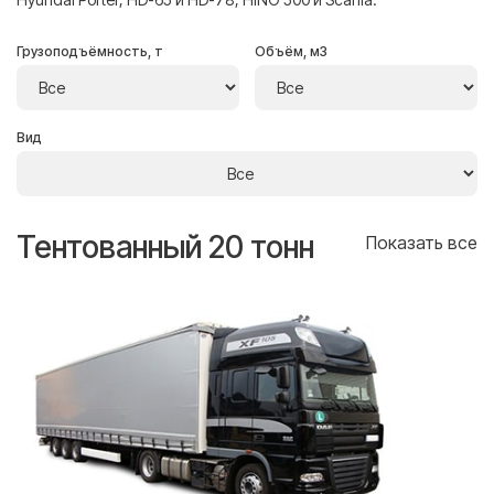
Грузоподъёмность, т
Объём, м3
Вид
Тентованный 20 тонн
Т
се
Показать все