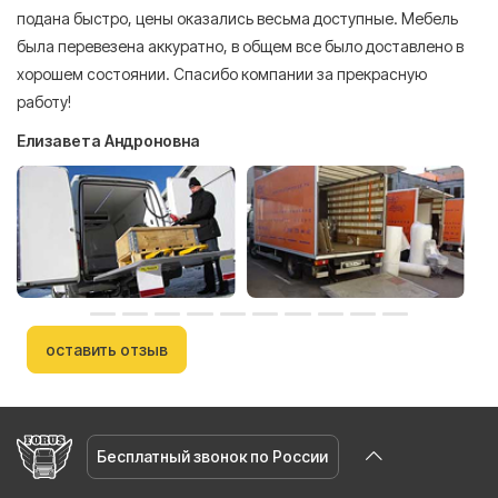
подана быстро, цены оказались весьма доступные. Мебель
сл
была перевезена аккуратно, в общем все было доставлено в
А
хорошем состоянии. Спасибо компании за прекрасную
работу!
Елизавета Андроновна
оставить отзыв
Бесплатный звонок по России