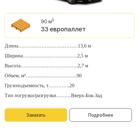
3
90 м
33 европаллет
Длина………………………………13,6 м
Д
Ширина……………………………2,5 м
Ш
Высота……………………………..2,7 м
В
Объем, м³………………………….90
О
Грузоподъемность, т………….20
Г
Тип погрузки/разгрузки………Вверх-Бок-Зад
Т
Заказать
Подробнее