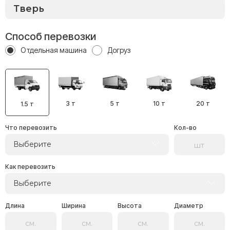
Способ перевозки
Отдельная машина
Догруз
3 т
5 т
10 т
20 т
1.5 т
Что перевозить
Кол-во
Выберите
Как перевозить
Выберите
Длина
Ширина
Высота
Диаметр