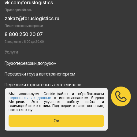
vk.com/foruslogistics
Присоединяйтесь
zakaz@foruslogistics.ru
Пишите по всем вопросаи
8 800 250 20 07
Ежедневно с 8:00 до 20:00
Услуги
Грузоперевозки догрузом
Перевозки груза автотранспортом
Перевозки строительных материалов
Мы используем Cookie-файлы и обрабатываем
Перевозка оборудования
персональные данные
с использованием Яндекс
Метрики. Это улучшает работу сайта и
Перевозка продуктов питания
взаимодействие с ним. Подтвердите ваше согласие,
нажав кнопку
Переезд
Ок
Рефрежераторные перевозки