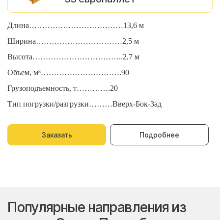
Длина………………………………13,6 м
Д
Ширина……………………………2,5 м
Ш
Высота……………………………..2,7 м
В
Объем, м³………………………….90
О
Грузоподъемность, т………….20
Г
Тип погрузки/разгрузки………Вверх-Бок-Зад
Т
Заказать
Подробнее
Популярные направления из