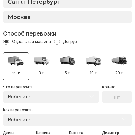
Способ перевозки
Отдельная машина
Догруз
3 т
5 т
10 т
20 т
1.5 т
Что перевозить
Кол-во
Выберите
Как перевозить
Выберите
Длина
Ширина
Высота
Диаметр