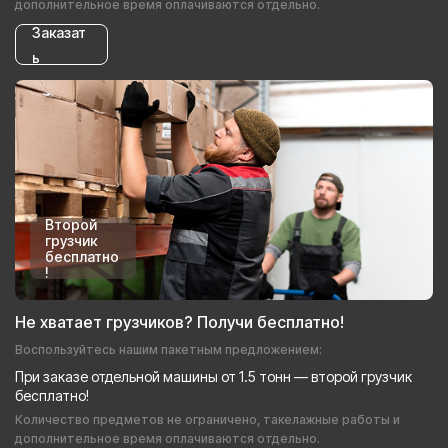
дополнительное время оплачиваются отдельно.
Заказат
ь
Второй
грузчик
бесплатно
!
Не хватает грузчиков? Получи бесплатно!
Воспользуйтесь нашим пакетным предложением:
При заказе отдельной машины от 1.5 тонн — второй грузчик
бесплатно!
Количество предметов не ограничено, такелажные работы и
дополнительное время оплачиваются отдельно.