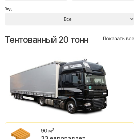
Вид
Тентованный 20 тонн
Т
се
Показать все
3
90 м
33 европаллет