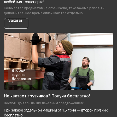
любой вид транспорта!
Количество предметов не ограничено, такелажные работы и
дополнительное время оплачиваются отдельно.
Заказат
ь
Второй
грузчик
бесплатно
!
Не хватает грузчиков? Получи бесплатно!
Воспользуйтесь нашим пакетным предложением:
При заказе отдельной машины от 1.5 тонн — второй грузчик
бесплатно!