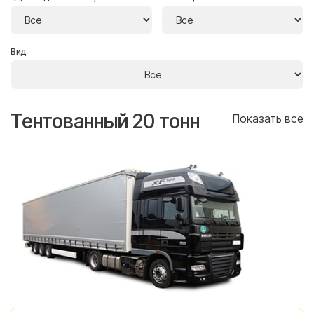
Вид
Тентованный 20 тонн
Т
се
Показать все