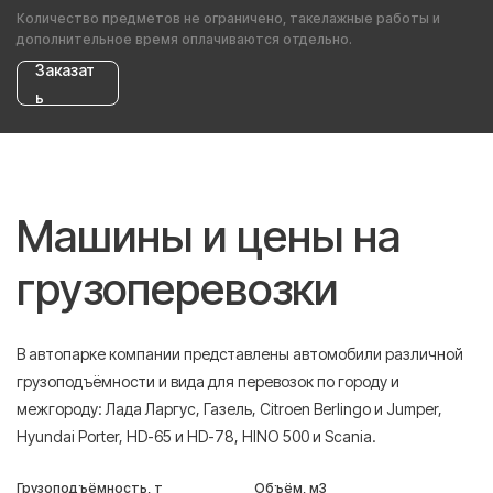
Количество предметов не ограничено, такелажные работы и
дополнительное время оплачиваются отдельно.
Заказат
ь
Машины и цены на
грузоперевозки
В автопарке компании представлены автомобили различной
грузоподъёмности и вида для перевозок по городу и
межгороду: Лада Ларгус, Газель, Citroen Berlingo и Jumper,
Hyundai Porter, HD-65 и HD-78, HINO 500 и Scania.
Грузоподъёмность, т
Объём, м3