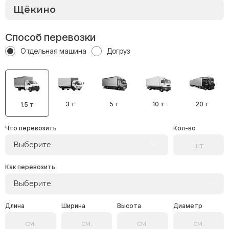
Способ перевозки
Отдельная машина
Догруз
3 т
5 т
10 т
20 т
1.5 т
Что перевозить
Кол-во
Выберите
Как перевозить
Выберите
Длина
Ширина
Высота
Диаметр