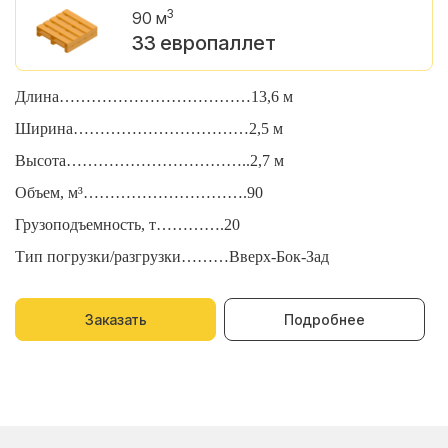
3
90 м
33 европаллет
Длина………………………………13,6 м
Д
Ширина……………………………2,5 м
Ш
Высота……………………………..2,7 м
В
Объем, м³………………………….90
О
Грузоподъемность, т………….20
Г
Тип погрузки/разгрузки………Вверх-Бок-Зад
Т
Заказать
Подробнее