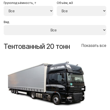
Грузоподъёмность, т
Объём, м3
Вид
Тентованный 20 тонн
Т
се
Показать все