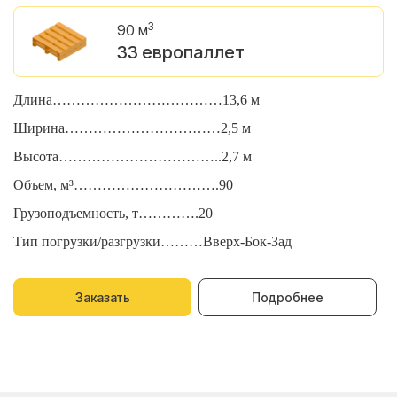
3
90 м
33 европаллет
Длина………………………………13,6 м
Д
Ширина……………………………2,5 м
Ш
Высота……………………………..2,7 м
В
Объем, м³………………………….90
О
Грузоподъемность, т………….20
Г
Тип погрузки/разгрузки………Вверх-Бок-Зад
Т
Заказать
Подробнее