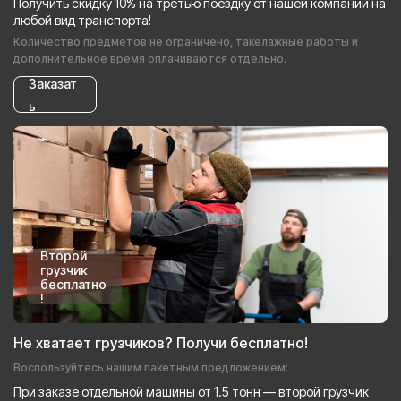
Получить скидку 10% на третью поездку от нашей компании на
любой вид транспорта!
Количество предметов не ограничено, такелажные работы и
дополнительное время оплачиваются отдельно.
Заказат
ь
Второй
грузчик
бесплатно
!
Не хватает грузчиков? Получи бесплатно!
Воспользуйтесь нашим пакетным предложением:
При заказе отдельной машины от 1.5 тонн — второй грузчик