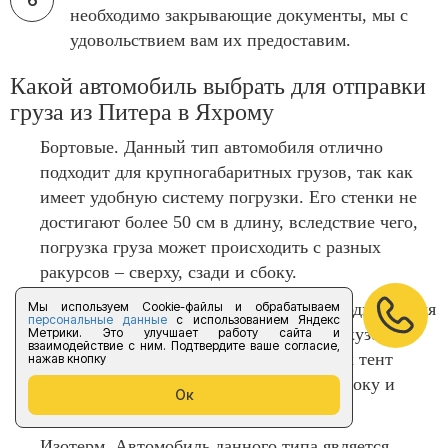
необходимо закрывающие документы, мы с
удовольствием вам их предоставим.
Какой автомобиль выбрать для отправки
груза из Питера в Яхрому
Бортовые. Данный тип автомобиля отлично
подходит для крупногабаритных грузов, так как
имеет удобную систему погрузки. Его стенки не
достигают более 50 см в длину, вследствие чего,
погрузка груза может происходить с разных
ракурсов – сверху, сзади и сбоку.
Мы используем Cookie-файлы и обрабатываем
Тентованные. Этот тип авто отлично подходит для
персональные данные
с использованием Яндекс
грузов, которым необходимо закрытый кузов, но
Метрики. Это улучшает работу сайта и
взаимодействие с ним. Подтвердите ваше согласие,
также и нужна удобна погрузка. Так как тент
нажав кнопку
откидывается, то погруза происходит сбоку и
Ок
сзади.
Изотерм. Автомобиль данного типа является