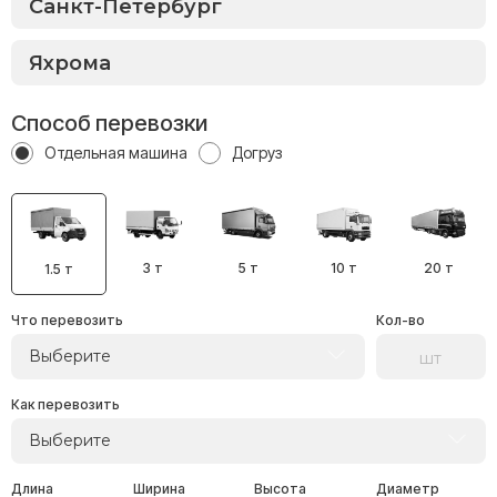
Способ перевозки
Отдельная машина
Догруз
3 т
5 т
10 т
20 т
1.5 т
Что перевозить
Кол-во
Выберите
Как перевозить
Выберите
Длина
Ширина
Высота
Диаметр