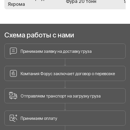
Фура 20 тонн
97
Яхрома
Схема работы с нами
Принимаем заявку на доставку груза
Компания Форус заключает договор о перевозке
Отправляем транспорт на загрузку груза
Принимаем оплату