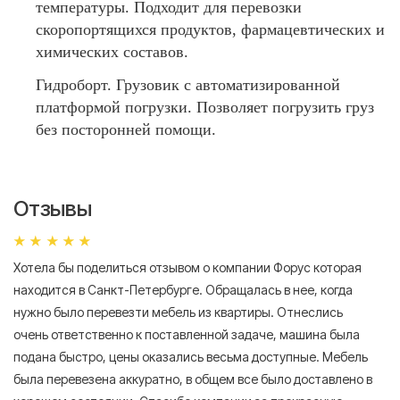
температуры. Подходит для перевозки
скоропортящихся продуктов, фармацевтических и
химических составов.
Гидроборт. Грузовик с автоматизированной
платформой погрузки. Позволяет погрузить груз
без посторонней помощи.
Отзывы
Хотела бы поделиться отзывом о компании Форус которая
Я 
находится в Санкт-Петербурге. Обращалась в нее, когда
мн
нужно было перевезти мебель из квартиры. Отнеслись
То
очень ответственно к поставленной задаче, машина была
пр
подана быстро, цены оказались весьма доступные. Мебель
сл
была перевезена аккуратно, в общем все было доставлено в
А