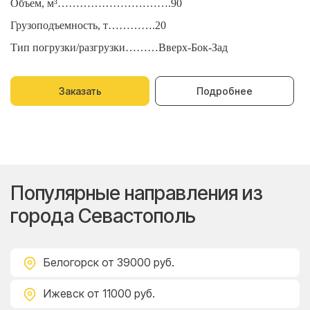
Объем, м³………………………….90
О
Грузоподъемность, т………….20
Г
Тип погрузки/разгрузки………Вверх-Бок-Зад
Т
Заказать
Подробнее
Популярные направления из
города Севастополь
Белогорск
от 39000 руб.
Ижевск
от 11000 руб.