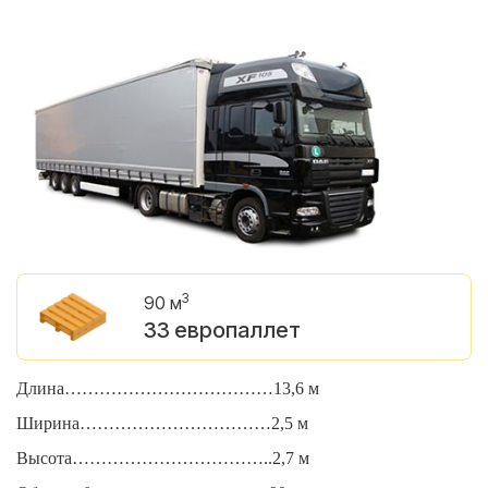
3
90 м
33 европаллет
Длина………………………………13,6 м
Д
Ширина……………………………2,5 м
Ш
Высота……………………………..2,7 м
В