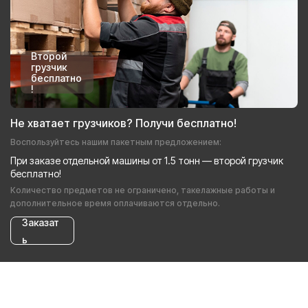
Второй
грузчик
бесплатно
!
Не хватает грузчиков? Получи бесплатно!
Воспользуйтесь нашим пакетным предложением:
При заказе отдельной машины от 1.5 тонн — второй грузчик
бесплатно!
Количество предметов не ограничено, такелажные работы и
дополнительное время оплачиваются отдельно.
Заказат
ь