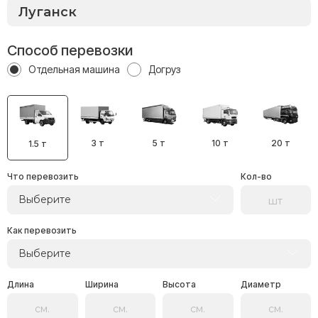
Способ перевозки
Отдельная машина
Догруз
3 т
5 т
10 т
20 т
1.5 т
Что перевозить
Кол-во
Выберите
Как перевозить
Выберите
Длина
Ширина
Высота
Диаметр