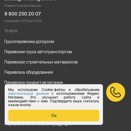
Пишите по всем вопросаи
8 800 250 20 07
Ежедневно с 8:00 до 20:00
Услуги
Грузоперевозки догрузом
Перевозки груза автотранспортом
Перевозки строительных материалов
Перевозка оборудования
Перевозка продуктов питания
Мы используем Cookie-файлы и обрабатываем
Переезд
персональные данные
с использованием Яндекс
Метрики. Это улучшает работу сайта и
взаимодействие с ним. Подтвердите ваше согласие,
Рефрежераторные перевозки
нажав кнопку
Перевозки автотехники
Ок
Перевозка алкогольной продукции