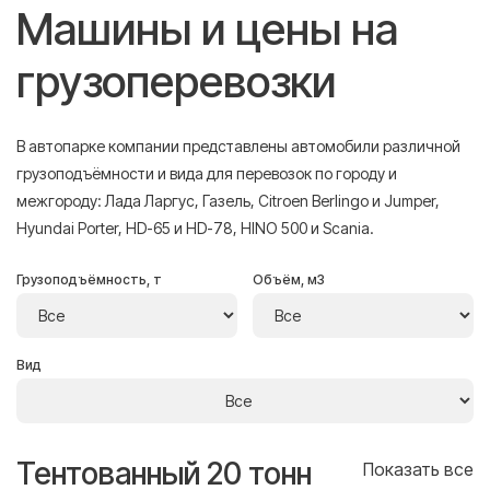
Машины и цены на
грузоперевозки
В автопарке компании представлены автомобили различной
грузоподъёмности и вида для перевозок по городу и
межгороду: Лада Ларгус, Газель, Citroen Berlingo и Jumper,
Hyundai Porter, HD-65 и HD-78, HINO 500 и Scania.
Грузоподъёмность, т
Объём, м3
Вид
Тентованный 20 тонн
Т
се
Показать все