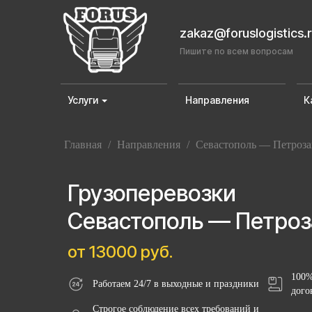
zakaz@foruslogistics.
Пишите по всем вопросам
Услуги
Направления
К
Главная
/
Направления
/
Севастополь — Петроза
Грузоперевозки
Севастополь — Петроз
от 13000 руб.
100%
Работаем 24/7 в выходные и праздники
дого
Строгое соблюдение всех требований и