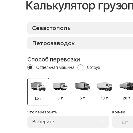
Калькулятор грузо
Способ перевозки
Отдельная машина
Догруз
3 т
5 т
10 т
20 т
1.5 т
Что перевозить
Кол-во
Выберите