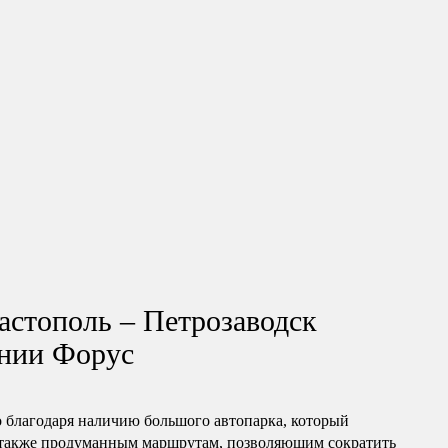
астополь – Петрозаводск
ании Форус
о благодаря наличию большого автопарка, который
а также продуманным маршрутам, позволяющим сократить