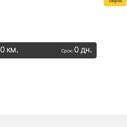
Telegram
0
км
.
0
дн
.
:
Срок: