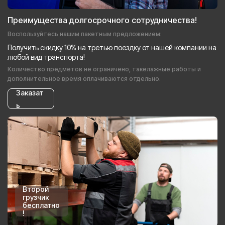
Преимущества долгосрочного сотрудничества!
Воспользуйтесь нашим пакетным предложением:
Получить скидку 10% на третью поездку от нашей компании на
любой вид транспорта!
Количество предметов не ограничено, такелажные работы и
дополнительное время оплачиваются отдельно.
Заказат
ь
Второй
грузчик
бесплатно
!