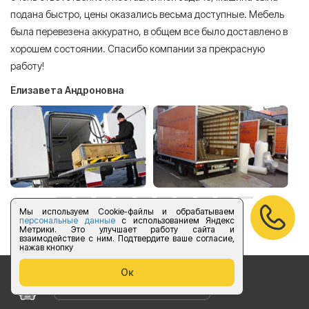
подана быстро, цены оказались весьма доступные. Мебель
сл
была перевезена аккуратно, в общем все было доставлено в
А
хорошем состоянии. Спасибо компании за прекрасную
работу!
Елизавета Андроновна
Мы используем Cookie-файлы и обрабатываем
оставить отзыв
персональные данные
с использованием Яндекс
Метрики. Это улучшает работу сайта и
взаимодействие с ним. Подтвердите ваше согласие,
нажав кнопку
Ок
Бесплатный звонок по России