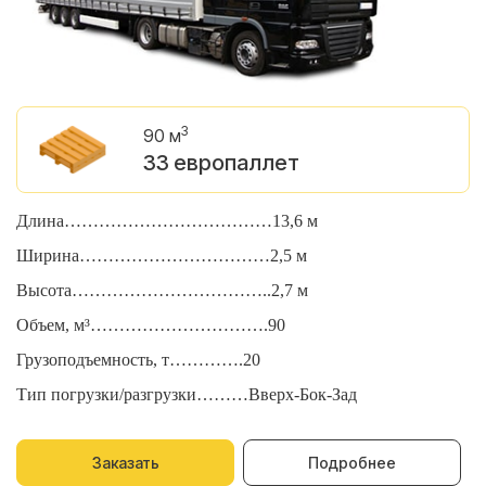
3
90 м
33 европаллет
Длина………………………………13,6 м
Д
Ширина……………………………2,5 м
Ш
Высота……………………………..2,7 м
В
Объем, м³………………………….90
О
Грузоподъемность, т………….20
Г
Тип погрузки/разгрузки………Вверх-Бок-Зад
Т
Заказать
Подробнее