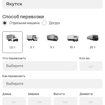
Способ перевозки
Отдельная машина
Догруз
3 т
5 т
10 т
20 т
1.5 т
Что перевозить
Кол-во
Выберите
Как перевозить
Выберите
Длина
Ширина
Высота
Диаметр