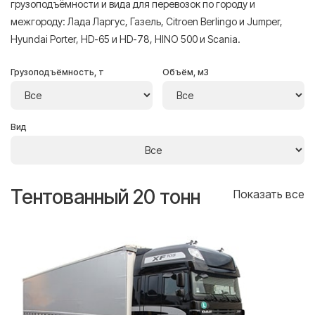
грузоподъёмности и вида для перевозок по городу и
межгороду: Лада Ларгус, Газель, Citroen Berlingo и Jumper,
Hyundai Porter, HD-65 и HD-78, HINO 500 и Scania.
Грузоподъёмность, т
Объём, м3
Вид
Тентованный 20 тонн
Т
се
Показать все