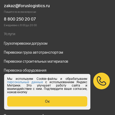
zakaz@foruslogistics.ru
Пишите по всем вопросаи
8 800 250 20 07
Ежедневно с 8:00 до 20:00
Услуги
Грузоперевозки догрузом
Перевозки груза автотранспортом
Перевозки строительных материалов
Перевозка оборудования
Мы используем Cookie-файлы и обрабатываем
Перевозка продуктов питания
персональные данные
с использованием Яндекс
Метрики. Это улучшает работу сайта и
Переезд
взаимодействие с ним. Подтвердите ваше согласие,
нажав кнопку
Рефрежераторные перевозки
Ок
Перевозки автотехники