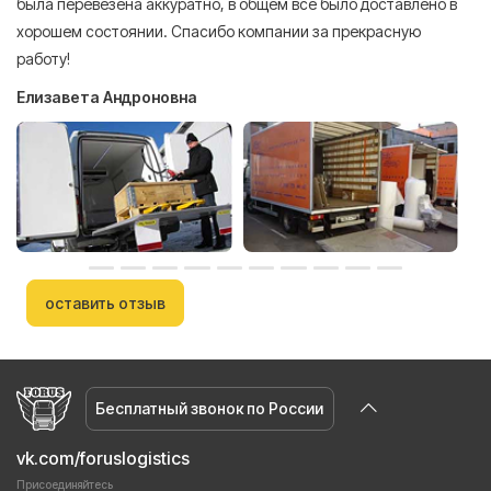
была перевезена аккуратно, в общем все было доставлено в
А
хорошем состоянии. Спасибо компании за прекрасную
работу!
Елизавета Андроновна
оставить отзыв
Бесплатный звонок по России
vk.com/foruslogistics
Присоединяйтесь