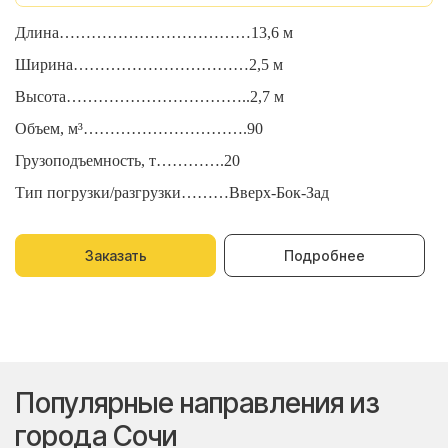
Длина………………………………13,6 м
Д
Ширина……………………………2,5 м
Ш
Высота……………………………..2,7 м
В
Объем, м³………………………….90
О
Грузоподъемность, т………….20
Г
Тип погрузки/разгрузки………Вверх-Бок-Зад
Т
Заказать
Подробнее
Популярные направления из
города Сочи