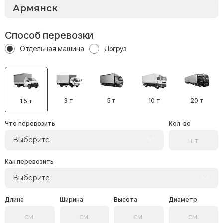
Способ перевозки
Отдельная машина
Догруз
3 т
5 т
10 т
20 т
1.5 т
Что перевозить
Кол-во
Выберите
Как перевозить
Выберите
Длина
Ширина
Высота
Диаметр