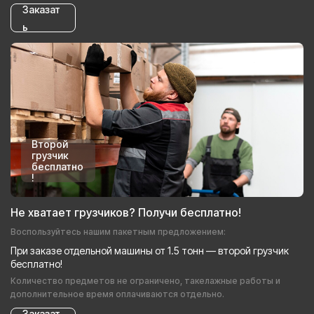
Заказат
ь
Второй
грузчик
бесплатно
!
Не хватает грузчиков? Получи бесплатно!
Воспользуйтесь нашим пакетным предложением:
При заказе отдельной машины от 1.5 тонн — второй грузчик
бесплатно!
Количество предметов не ограничено, такелажные работы и
дополнительное время оплачиваются отдельно.
Заказат