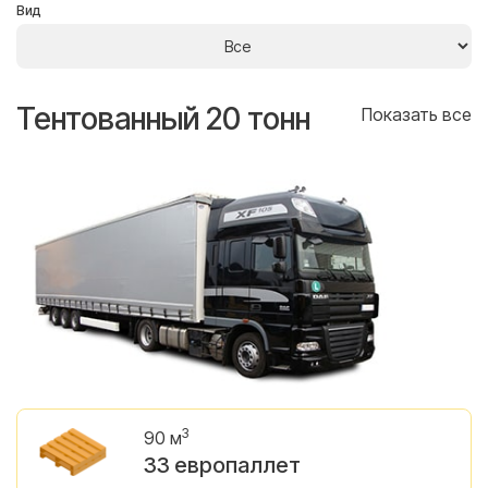
Вид
Тентованный 20 тонн
Т
се
Показать все
3
90 м
33 европаллет