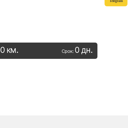
Telegram
0
км
.
0
дн
.
:
Срок: