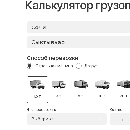
Калькулятор грузо
Способ перевозки
Отдельная машина
Догруз
3 т
5 т
10 т
20 т
1.5 т
Что перевозить
Кол-во
Выберите