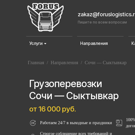
zakaz@foruslogistics.
Пишите по всем вопросам
Услуги
Направления
К
Главная
/
Направления
/
Сочи — Сыктывкар
Грузоперевозки
Сочи — Сыктывкар
от 16 000 руб.
100%
Работаем 24/7 в выходные и праздники
дого
Строгое соблюдение всех требований и