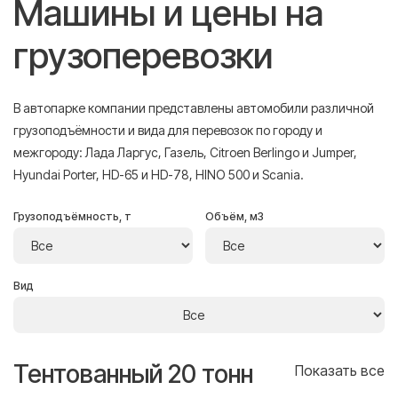
Машины и цены на
грузоперевозки
В автопарке компании представлены автомобили различной
грузоподъёмности и вида для перевозок по городу и
межгороду: Лада Ларгус, Газель, Citroen Berlingo и Jumper,
Hyundai Porter, HD-65 и HD-78, HINO 500 и Scania.
Грузоподъёмность, т
Объём, м3
Вид
Тентованный 20 тонн
Т
се
Показать все