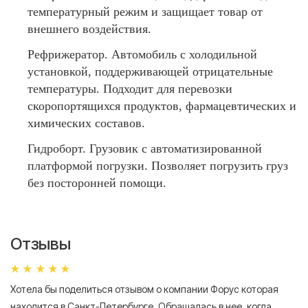
температурный режим и защищает товар от
внешнего воздействия.
Рефрижератор. Автомобиль с холодильной
установкой, поддерживающей отрицательные
температуры. Подходит для перевозки
скоропортящихся продуктов, фармацевтических и
химических составов.
Гидроборт. Грузовик с автоматизированной
платформой погрузки. Позволяет погрузить груз
без посторонней помощи.
Отзывы
Хотела бы поделиться отзывом о компании Форус которая
Я 
находится в Санкт-Петербурге. Обращалась в нее, когда
мн