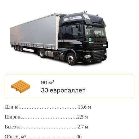
3
90 м
33 европаллет
Длина………………………………13,6 м
Д
Ширина……………………………2,5 м
Ш
Высота……………………………..2,7 м
В
Объем, м³………………………….90
О