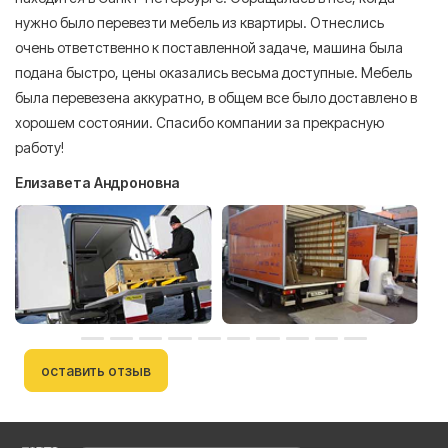
нужно было перевезти мебель из квартиры. Отнеслись
То
очень ответственно к поставленной задаче, машина была
пр
подана быстро, цены оказались весьма доступные. Мебель
сл
была перевезена аккуратно, в общем все было доставлено в
А
хорошем состоянии. Спасибо компании за прекрасную
работу!
Елизавета Андроновна
оставить отзыв