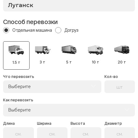
Способ перевозки
Отдельная машина
Догруз
3 т
5 т
10 т
20 т
1.5 т
Что перевозить
Кол-во
Выберите
Как перевозить
Выберите
Длина
Ширина
Высота
Диаметр