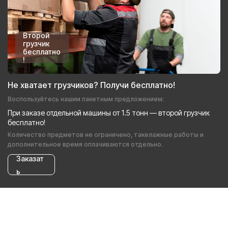
Второй
грузчик
бесплатно
!
Не хватает грузчиков? Получи бесплатно!
Воспользуйтесь нашим пакетным предложением:
При заказе отдельной машины от 1.5 тонн — второй грузчик
бесплатно!
Количество предметов не ограничено, такелажные работы и
дополнительное время оплачиваются отдельно.
Заказат
ь