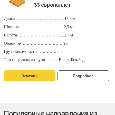
33 европаллет
Длина………………………………13,6 м
Д
Ширина……………………………2,5 м
Ш
Высота……………………………..2,7 м
В
Объем, м³………………………….90
О
Грузоподъемность, т………….20
Г
Тип погрузки/разгрузки………Вверх-Бок-Зад
Т
Заказать
Подробнее
Популярные направления из