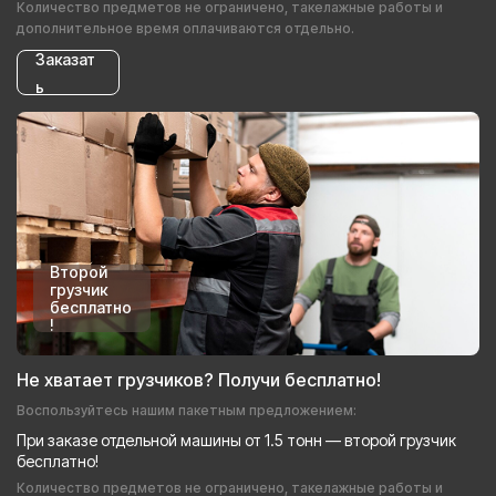
Количество предметов не ограничено, такелажные работы и
дополнительное время оплачиваются отдельно.
Заказат
ь
Второй
грузчик
бесплатно
!
Не хватает грузчиков? Получи бесплатно!
Воспользуйтесь нашим пакетным предложением:
При заказе отдельной машины от 1.5 тонн — второй грузчик
бесплатно!
Количество предметов не ограничено, такелажные работы и