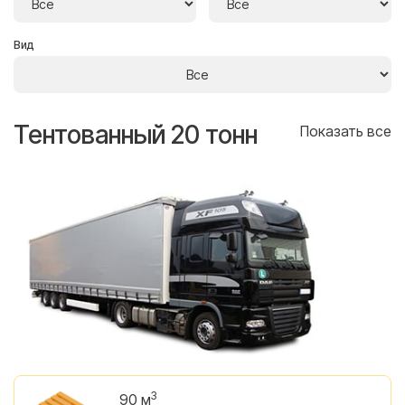
Вид
Тентованный 20 тонн
Т
се
Показать все
3
90 м