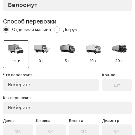
Способ перевозки
Отдельная машина
Догруз
3 т
5 т
10 т
20 т
1.5 т
Что перевозить
Кол-во
Выберите
Как перевозить
Выберите
Длина
Ширина
Высота
Диаметр