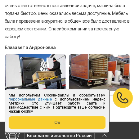
очень ответственно к поставленной задаче, машина была
пр
подана быстро, цены оказались весьма доступные. Мебель
сл
была перевезена аккуратно, в общем все было доставлено в
А
хорошем состоянии. Спасибо компании за прекрасную
работу!
Елизавета Андроновна
Мы используем Cookie-файлы и обрабатываем
персональные данные
с использованием Яндекс
Метрики. Это улучшает работу сайта и
оставить отзыв
взаимодействие с ним. Подтвердите ваше согласие,
нажав кнопку
Ок
Бесплатный звонок по России