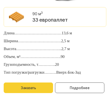
3
90 м
33 европаллет
Длина………………………………13,6 м
Д
Ширина……………………………2,5 м
Ш
Высота……………………………..2,7 м
В
Объем, м³………………………….90
О
Грузоподъемность, т………….20
Г
Тип погрузки/разгрузки………Вверх-Бок-Зад
Т
Заказать
Подробнее