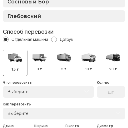
Способ перевозки
Отдельная машина
Догруз
3 т
5 т
10 т
20 т
1.5 т
Что перевозить
Кол-во
Выберите
Как перевозить
Выберите
Длина
Ширина
Высота
Диаметр