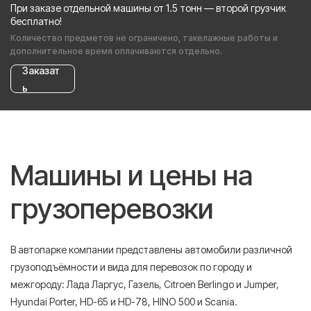
При заказе отдельной машины от 1.5 тонн — второй грузчик
бесплатно!
Количество предметов не ограничено, такелажные работы и
дополнительное время оплачиваются отдельно.
Заказат
ь
Машины и цены на
грузоперевозки
В автопарке компании представлены автомобили различной
грузоподъёмности и вида для перевозок по городу и
межгороду: Лада Ларгус, Газель, Citroen Berlingo и Jumper,
Hyundai Porter, HD-65 и HD-78, HINO 500 и Scania.