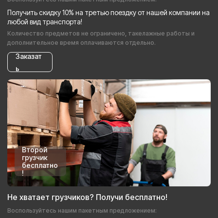
Получить скидку 10% на третью поездку от нашей компании на
любой вид транспорта!
Количество предметов не ограничено, такелажные работы и
дополнительное время оплачиваются отдельно.
Заказат
ь
Второй
грузчик
бесплатно
!
Не хватает грузчиков? Получи бесплатно!
Воспользуйтесь нашим пакетным предложением: