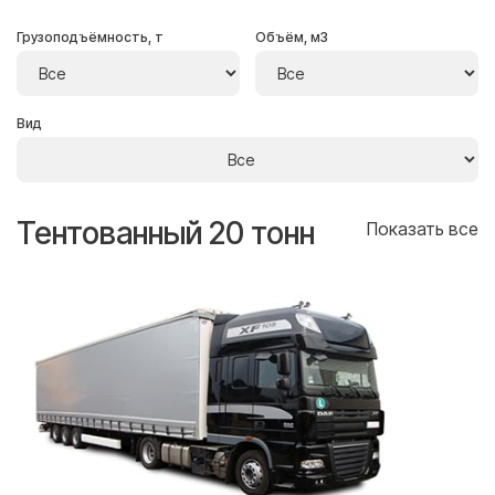
Грузоподъёмность, т
Объём, м3
Вид
Тентованный 20 тонн
Т
се
Показать все