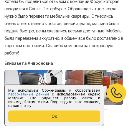
Хотела бы поделиться отзывом о компании Форус которая
Я 
находится в Санкт-Петербурге. Обращалась в нее, когда
мн
нужно было перевезти мебель из квартиры. Отнеслись
То
очень ответственно к поставленной задаче, машина была
пр
подана быстро, цены оказались весьма доступные. Мебель
сл
была перевезена аккуратно, в общем все было доставлено в
А
хорошем состоянии. Спасибо компании за прекрасную
работу!
Елизавета Андроновна
Мы используем Cookie-файлы и обрабатываем
персональные данные
с использованием Яндекс
Метрики. Это улучшает работу сайта и
взаимодействие с ним. Подтвердите ваше согласие,
нажав кнопку
Ок
оставить отзыв