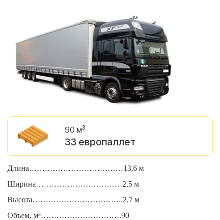
3
90 м
33 европаллет
Длина………………………………13,6 м
Д
Ширина……………………………2,5 м
Ш
Высота……………………………..2,7 м
В
Объем, м³………………………….90
О