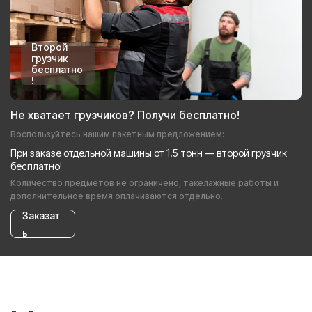
Второй
грузчик
бесплатно
!
Не хватает грузчиков? Получи бесплатно!
Воспользуйтесь нашим пакетным предложением:
При заказе отдельной машины от 1.5 тонн — второй грузчик
бесплатно!
Количество предметов не ограничено, такелажные работы и
дополнительное время оплачиваются отдельно.
Заказат
ь