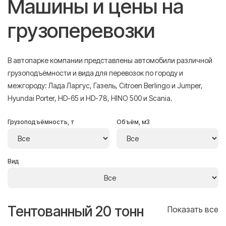
Машины и цены на
грузоперевозки
В автопарке компании представлены автомобили различной
грузоподъёмности и вида для перевозок по городу и
межгороду: Лада Ларгус, Газель, Citroen Berlingo и Jumper,
Hyundai Porter, HD-65 и HD-78, HINO 500 и Scania.
Грузоподъёмность, т
Объём, м3
Вид
Тентованный 20 тонн
Т
се
Показать все