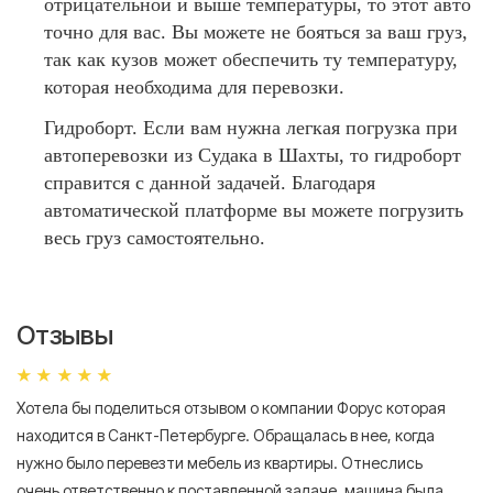
отрицательной и выше температуры, то этот авто
точно для вас. Вы можете не бояться за ваш груз,
так как кузов может обеспечить ту температуру,
которая необходима для перевозки.
Гидроборт. Если вам нужна легкая погрузка при
автоперевозки из Судака в Шахты, то гидроборт
справится с данной задачей. Благодаря
автоматической платформе вы можете погрузить
весь груз самостоятельно.
Отзывы
Хотела бы поделиться отзывом о компании Форус которая
Я 
находится в Санкт-Петербурге. Обращалась в нее, когда
мн
нужно было перевезти мебель из квартиры. Отнеслись
То
очень ответственно к поставленной задаче, машина была
пр