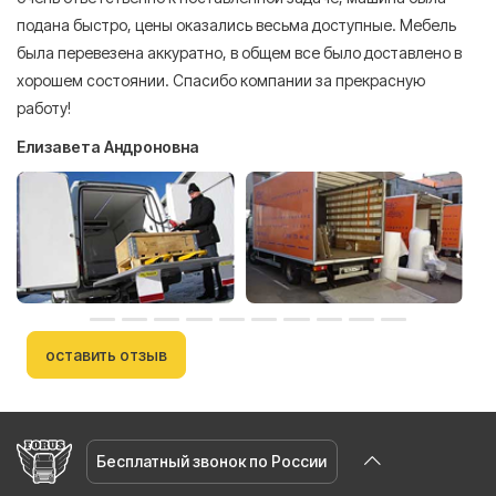
подана быстро, цены оказались весьма доступные. Мебель
сл
была перевезена аккуратно, в общем все было доставлено в
А
хорошем состоянии. Спасибо компании за прекрасную
работу!
Елизавета Андроновна
оставить отзыв
Бесплатный звонок по России