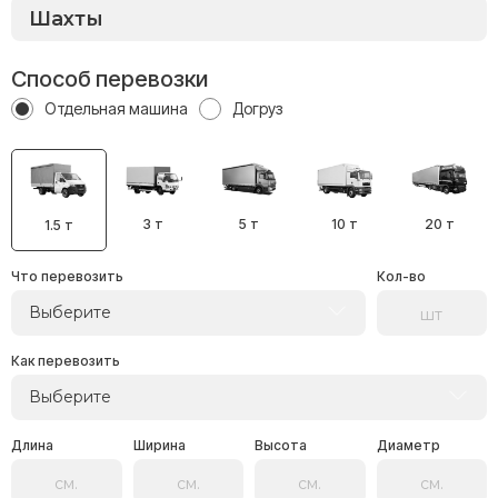
Способ перевозки
Отдельная машина
Догруз
3 т
5 т
10 т
20 т
1.5 т
Что перевозить
Кол-во
Выберите
Как перевозить
Выберите
Длина
Ширина
Высота
Диаметр