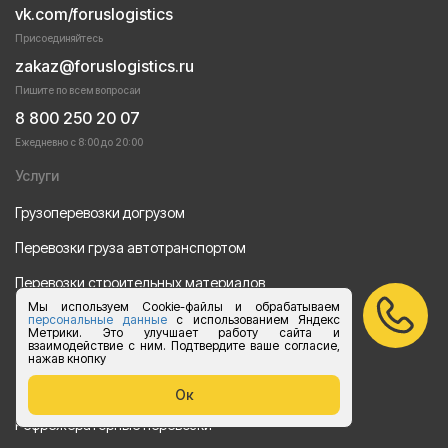
vk.com/foruslogistics
Присоединяйтесь
zakaz@foruslogistics.ru
Пишите по всем вопросаи
8 800 250 20 07
Ежедневно с 8:00 до 20:00
Услуги
Грузоперевозки догрузом
Перевозки груза автотранспортом
Перевозки строительных материалов
Мы используем Cookie-файлы и обрабатываем
Перевозка оборудования
персональные данные
с использованием Яндекс
Метрики. Это улучшает работу сайта и
взаимодействие с ним. Подтвердите ваше согласие,
Перевозка продуктов питания
нажав кнопку
Переезд
Ок
Рефрежераторные перевозки