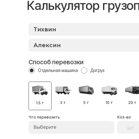
Калькулятор грузо
Способ перевозки
Отдельная машина
Догруз
3 т
5 т
10 т
20 т
1.5 т
Что перевозить
Кол-во
Выберите