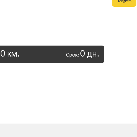
Telegram
0
км
.
0
дн
.
:
Срок: