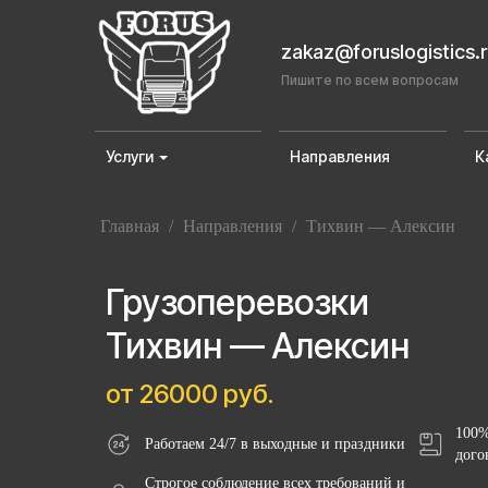
zakaz@foruslogistics.
Пишите по всем вопросам
Услуги
Направления
К
Главная
/
Направления
/
Тихвин — Алексин
Грузоперевозки
Тихвин — Алексин
от 26000 руб.
100%
Работаем 24/7 в выходные и праздники
дого
Строгое соблюдение всех требований и