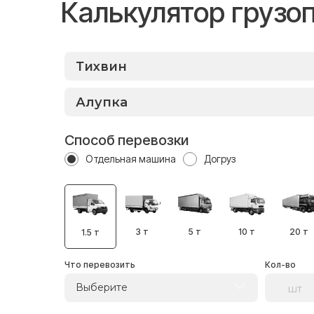
Калькулятор грузо
Способ перевозки
Отдельная машина
Догруз
3 т
5 т
10 т
20 т
1.5 т
Что перевозить
Кол-во
Выберите