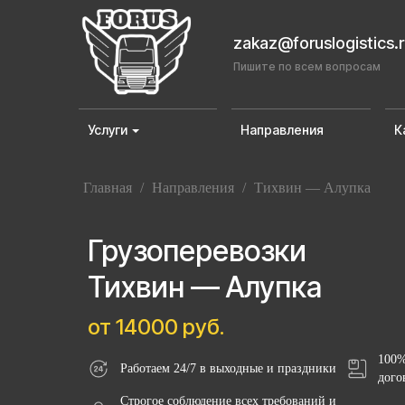
zakaz@foruslogistics.
Пишите по всем вопросам
Услуги
Направления
К
Главная
/
Направления
/
Тихвин — Алупка
Грузоперевозки
Тихвин — Алупка
от 14000 руб.
100%
Работаем 24/7 в выходные и праздники
дого
Строгое соблюдение всех требований и