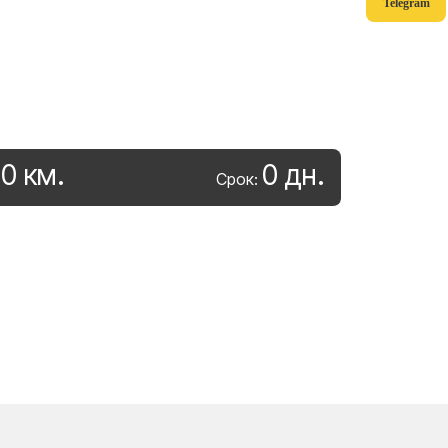
Telegram
0
км
.
0
дн
.
:
Срок: