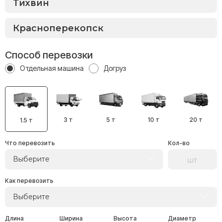
Способ перевозки
Отдельная машина
Догруз
3 т
5 т
10 т
20 т
1.5 т
Что перевозить
Кол-во
Выберите
Как перевозить
Выберите
Длина
Ширина
Высота
Диаметр