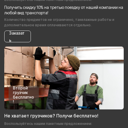
Получить скидку 10% на третью поездку от нашей компании на
любой вид транспорта!
Количество предметов не ограничено, такелажные работы и
дополнительное время оплачиваются отдельно.
Заказат
ь
Второй
грузчик
бесплатно
!
Не хватает грузчиков? Получи бесплатно!
Воспользуйтесь нашим пакетным предложением: