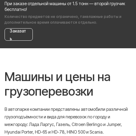
При заказе отдельной машины от 1.5 тонн — второй грузчик
бесплатно!
Количество предметов не ограничено, такелажные работы и
дополнительное время оплачиваются отдельно.
Заказат
ь
Машины и цены на
грузоперевозки
В автопарке компании представлены автомобили различной
грузоподъёмности и вида для перевозок по городу и
межгороду: Лада Ларгус, Газель, Citroen Berlingo и Jumper,
Hyundai Porter, HD-65 и HD-78, HINO 500 и Scania.