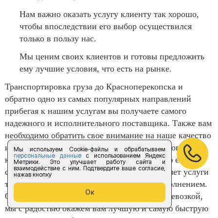
Нам важно оказать услугу клиенту так хорошо,
чтобы впоследствии его выбор осуществился
только в пользу нас.
Мы ценим своих клиентов и готовы предложить
ему лучшие условия, что есть на рынке.
Транспортировка груза до Красноперекопска и
обратно одно из самых популярных направлений
прибегая к нашим услугам вы получаете самого
надежного и исполнительного поставщика. Также вам
необходимо обратить свое внимание на наше качество
и разнообразие машин для перевозки, страховку
Мы используем Cookie-файлы и обрабатываем
персональные данные
с использованием Яндекс
которую мы предоставляем, а также полную его
Метрики. Это улучшает работу сайта и
взаимодействие с ним. Подтвердите ваше согласие,
сохранность. Компания «Форус предоставляет услуги
нажав кнопку
только в полном объеме и следит за их исполнением.
Ок
Обязательно обращайтесь к нам за грузоперевозкой,
мы с радостью окажем вам лучшую и самую быструю