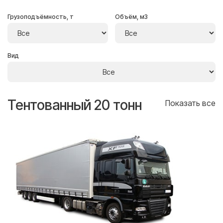
Грузоподъёмность, т
Объём, м3
Вид
Тентованный 20 тонн
Т
се
Показать все