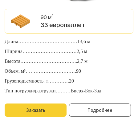
3
90 м
33 европаллет
Длина………………………………13,6 м
Д
Ширина……………………………2,5 м
Ш
Высота……………………………..2,7 м
В
Объем, м³………………………….90
О
Грузоподъемность, т………….20
Г
Тип погрузки/разгрузки………Вверх-Бок-Зад
Т
Заказать
Подробнее