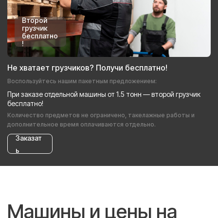
Второй
грузчик
бесплатно
!
Не хватает грузчиков? Получи бесплатно!
Воспользуйтесь нашим пакетным предложением:
При заказе отдельной машины от 1.5 тонн — второй грузчик
бесплатно!
Количество предметов не ограничено, такелажные работы и
дополнительное время оплачиваются отдельно.
Заказат
ь
Машины и цены на