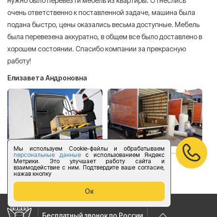
нужно было перевезти мебель из квартиры. Отнеслись
То
очень ответственно к поставленной задаче, машина была
пр
подана быстро, цены оказались весьма доступные. Мебель
сл
была перевезена аккуратно, в общем все было доставлено в
А
хорошем состоянии. Спасибо компании за прекрасную
работу!
Елизавета Андроновна
Мы используем Cookie-файлы и обрабатываем
персональные данные
с использованием Яндекс
Метрики. Это улучшает работу сайта и
взаимодействие с ним. Подтвердите ваше согласие,
оставить отзыв
нажав кнопку
Ок
Бесплатный звонок по России