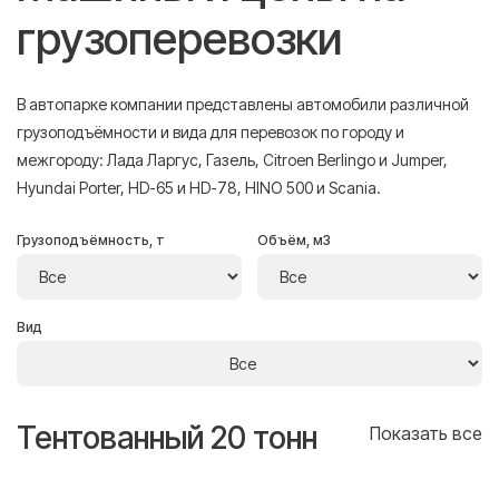
грузоперевозки
В автопарке компании представлены автомобили различной
грузоподъёмности и вида для перевозок по городу и
межгороду: Лада Ларгус, Газель, Citroen Berlingo и Jumper,
Hyundai Porter, HD-65 и HD-78, HINO 500 и Scania.
Грузоподъёмность, т
Объём, м3
Вид
Тентованный 20 тонн
Т
се
Показать все