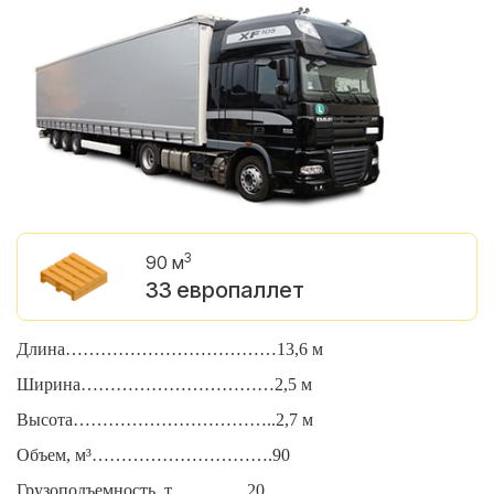
3
90 м
33 европаллет
Длина………………………………13,6 м
Д
Ширина……………………………2,5 м
Ш
Высота……………………………..2,7 м
В
Объем, м³………………………….90
О
Грузоподъемность, т………….20
Г