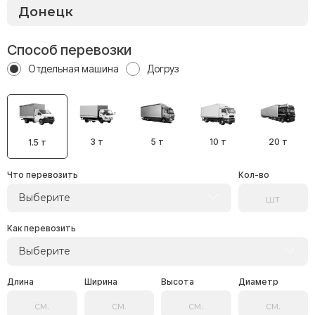
Способ перевозки
Отдельная машина
Догруз
3 т
5 т
10 т
20 т
1.5 т
Что перевозить
Кол-во
Выберите
Как перевозить
Выберите
Длина
Ширина
Высота
Диаметр