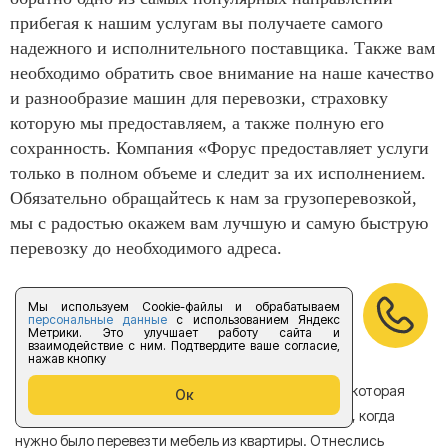
прибегая к нашим услугам вы получаете самого
надежного и исполнительного поставщика. Также вам
необходимо обратить свое внимание на наше качество
и разнообразие машин для перевозки, страховку
которую мы предоставляем, а также полную его
сохранность. Компания «Форус предоставляет услуги
только в полном объеме и следит за их исполнением.
Обязательно обращайтесь к нам за грузоперевозкой,
мы с радостью окажем вам лучшую и самую быструю
перевозку до необходимого адреса.
Мы используем Cookie-файлы и обрабатываем
Отзывы
персональные данные
с использованием Яндекс
Метрики. Это улучшает работу сайта и
взаимодействие с ним. Подтвердите ваше согласие,
нажав кнопку
Хотела бы поделиться отзывом о компании Форус которая
Я 
Ок
находится в Санкт-Петербурге. Обращалась в нее, когда
мн
нужно было перевезти мебель из квартиры. Отнеслись
То