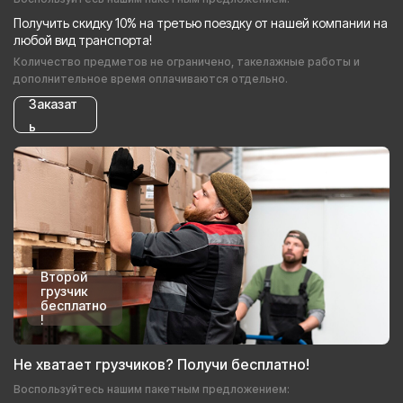
Получить скидку 10% на третью поездку от нашей компании на
любой вид транспорта!
Количество предметов не ограничено, такелажные работы и
дополнительное время оплачиваются отдельно.
Заказат
ь
Второй
грузчик
бесплатно
!
Не хватает грузчиков? Получи бесплатно!
Воспользуйтесь нашим пакетным предложением: