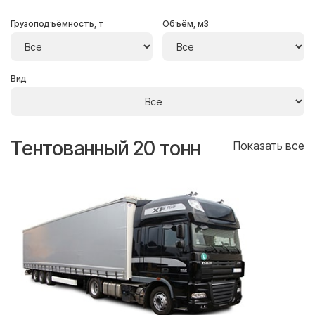
Грузоподъёмность, т
Объём, м3
Вид
Тентованный 20 тонн
Т
се
Показать все