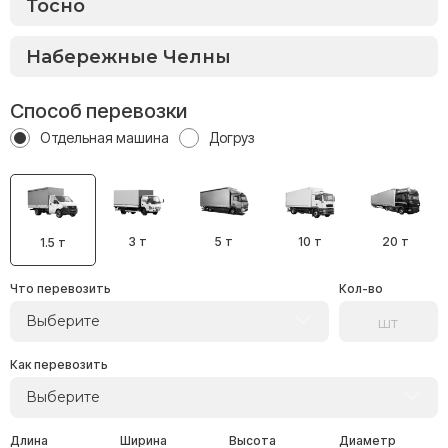
Способ перевозки
Отдельная машина
Догруз
3 т
5 т
10 т
20 т
1.5 т
Что перевозить
Кол-во
Выберите
Как перевозить
Выберите
Длина
Ширина
Высота
Диаметр