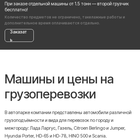
При заказе отдельной машины от 1.5 тонн — второй грузчик
бесплатно!
Количество предметов не ограничено, такелажные работы и
дополнительное время оплачиваются отдельно.
Заказат
ь
Машины и цены на
грузоперевозки
В автопарке компании представлены автомобили различной
грузоподъёмности и вида для перевозок по городу и
межгороду: Лада Ларгус, Газель, Citroen Berlingo и Jumper,
Hyundai Porter, HD-65 и HD-78, HINO 500 и Scania.