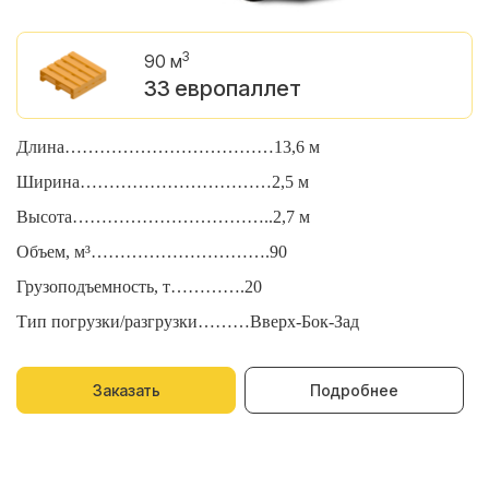
3
90 м
33 европаллет
Длина………………………………13,6 м
Д
Ширина……………………………2,5 м
Ш
Высота……………………………..2,7 м
В
Объем, м³………………………….90
О
Грузоподъемность, т………….20
Г
Тип погрузки/разгрузки………Вверх-Бок-Зад
Т
Заказать
Подробнее