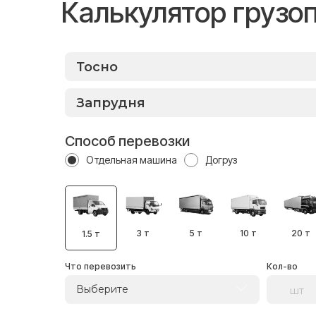
Калькулятор грузо
Способ перевозки
Отдельная машина
Догруз
3 т
5 т
10 т
20 т
1.5 т
Что перевозить
Кол-во
Выберите