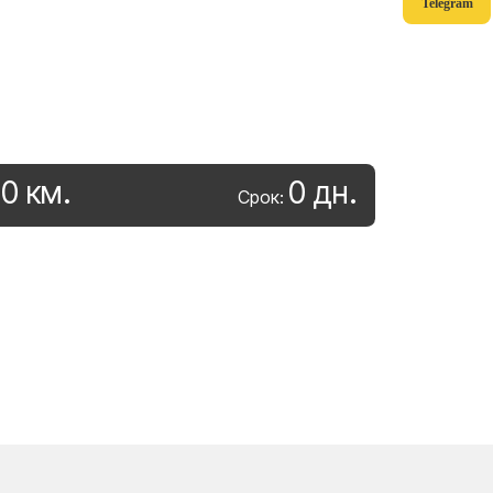
Telegram
0
км
.
0
дн
.
:
Срок: