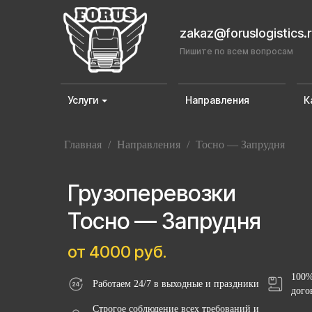
zakaz@foruslogistics.
Пишите по всем вопросам
Услуги
Направления
К
Главная
/
Направления
/
Тосно — Запрудня
Грузоперевозки
Тосно — Запрудня
от 4000 руб.
100%
Работаем 24/7 в выходные и праздники
дого
Строгое соблюдение всех требований и