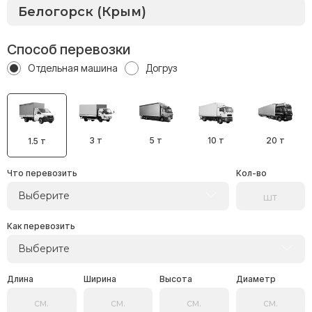
Способ перевозки
Отдельная машина
Догруз
3 т
5 т
10 т
20 т
1.5 т
Что перевозить
Кол-во
Выберите
Как перевозить
Выберите
Длина
Ширина
Высота
Диаметр