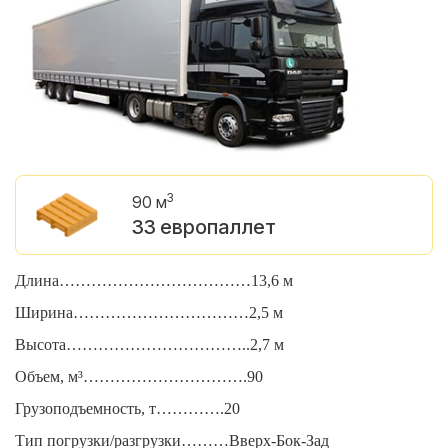
3
90 м
33 европаллет
Длина………………………………13,6 м
Д
Ширина……………………………2,5 м
Ш
Высота……………………………..2,7 м
В
Объем, м³………………………….90
О
Грузоподъемность, т………….20
Г
Тип погрузки/разгрузки………Вверх-Бок-Зад
Т