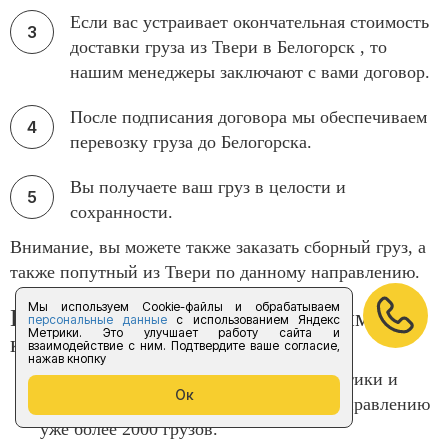
Если вас устраивает окончательная стоимость
доставки груза из Твери в Белогорск , то
нашим менеджеры заключают с вами договор.
После подписания договора мы обеспечиваем
перевозку груза до Белогорска.
Вы получаете ваш груз в целости и
сохранности.
Внимание, вы можете также заказать сборный груз, а
также попутный из Твери по данному направлению.
Мы используем Cookie-файлы и обрабатываем
Почему вам следует довериться именно
персональные данные
с использованием Яндекс
Метрики. Это улучшает работу сайта и
компании «Форус»
взаимодействие с ним. Подтвердите ваше согласие,
нажав кнопку
У нас многолетний опыт в сфере логистики и
Ок
доставки, мы перевезли по данному направлению
уже более 2000 грузов.