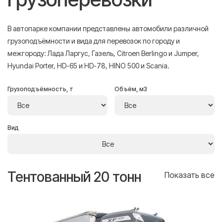
В автопарке компании представлены автомобили различной
грузоподъёмности и вида для перевозок по городу и
межгороду: Лада Ларгус, Газель, Citroen Berlingo и Jumper,
Hyundai Porter, HD-65 и HD-78, HINO 500 и Scania.
Грузоподъёмность, т
Объём, м3
Вид
Тентованный 20 тонн
Т
се
Показать все