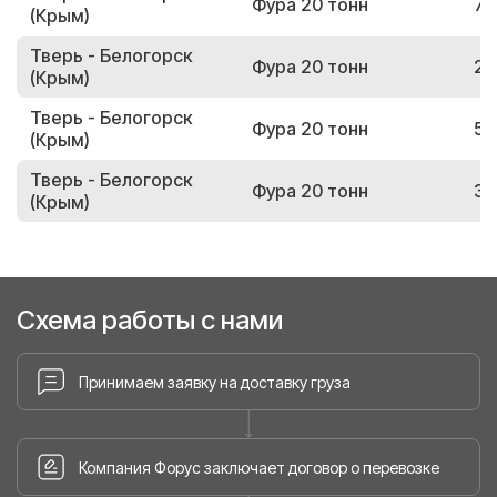
Фура 20 тонн
74
(Крым)
Тверь - Белогорск
Фура 20 тонн
26
(Крым)
Тверь - Белогорск
Фура 20 тонн
53
(Крым)
Тверь - Белогорск
Фура 20 тонн
32
(Крым)
Схема работы с нами
Принимаем заявку на доставку груза
Компания Форус заключает договор о перевозке