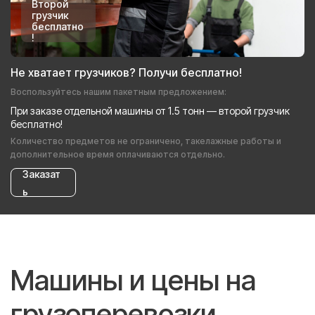
Второй
грузчик
бесплатно
!
Не хватает грузчиков? Получи бесплатно!
Воспользуйтесь нашим пакетным предложением:
При заказе отдельной машины от 1.5 тонн — второй грузчик
бесплатно!
Количество предметов не ограничено, такелажные работы и
дополнительное время оплачиваются отдельно.
Заказат
ь
Машины и цены на
грузоперевозки