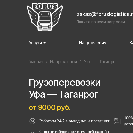
zakaz@foruslogistics.
Пишите по всем вопросам
Услуги
Направления
К
Главная
/
Направления
/
Уфа — Таганрог
Грузоперевозки
Уфа — Таганрог
от 9000 руб.
100%
Работаем 24/7 в выходные и праздники
дого
Строгое соблюдение всех требований и