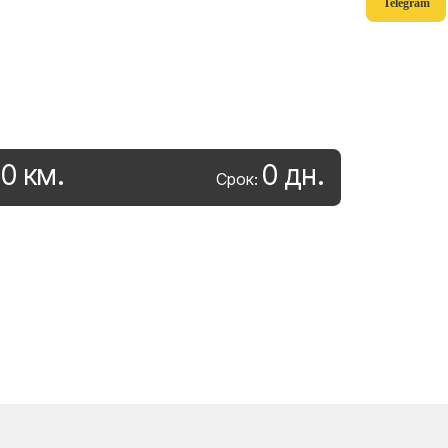
Telegram
0
км
.
0
дн
.
:
Срок: