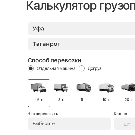
Калькулятор грузо
Способ перевозки
Отдельная машина
Догруз
3 т
5 т
10 т
20 т
1.5 т
Что перевозить
Кол-во
Выберите