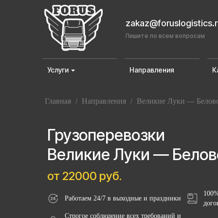
zakaz@foruslogistics.
Пишите по всем вопросам
Услуги
Направления
К
Главная
/
Направления
/
Великие Луки — Белов
Грузоперевозки
Великие Луки — Белов
от 22000 руб.
100%
Работаем 24/7 в выходные и праздники
дого
Строгое соблюдение всех требований и