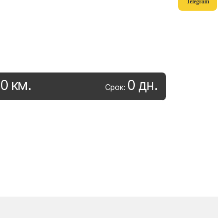
Telegram
0
км
.
0
дн
.
:
Срок: