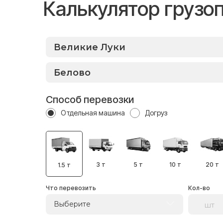
Калькулятор грузо
Способ перевозки
Отдельная машина
Догруз
3 т
5 т
10 т
20 т
1.5 т
Что перевозить
Кол-во
Выберите