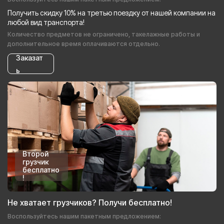
Получить скидку 10% на третью поездку от нашей компании на
любой вид транспорта!
Количество предметов не ограничено, такелажные работы и
дополнительное время оплачиваются отдельно.
Заказат
ь
Второй
грузчик
бесплатно
!
Не хватает грузчиков? Получи бесплатно!
Воспользуйтесь нашим пакетным предложением: