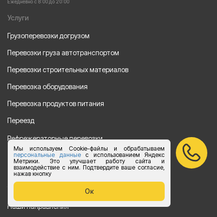
Ежедневно с 8:00 до 20:00
Услуги
Грузоперевозки догрузом
Перевозки груза автотранспортом
Перевозки строительных материалов
Перевозка оборудования
Перевозка продуктов питания
Переезд
Рефрежераторные перевозки
Мы используем Cookie-файлы и обрабатываем
Перевозки автотехники
персональные данные
с использованием Яндекс
Метрики. Это улучшает работу сайта и
взаимодействие с ним. Подтвердите ваше согласие,
Перевозка алкогольной продукции
нажав кнопку
Упаковка груза
Ок
Наши направления