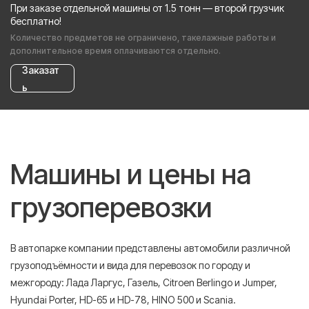
При заказе отдельной машины от 1.5 тонн — второй грузчик
бесплатно!
Количество предметов не ограничено, такелажные работы и
дополнительное время оплачиваются отдельно.
Заказат
ь
Машины и цены на
грузоперевозки
В автопарке компании представлены автомобили различной
грузоподъёмности и вида для перевозок по городу и
межгороду: Лада Ларгус, Газель, Citroen Berlingo и Jumper,
Hyundai Porter, HD-65 и HD-78, HINO 500 и Scania.