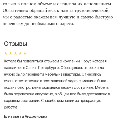
только в полном объеме и следит за их исполнением.
Обязательно обращайтесь к нам за грузоперевозкой,
мы с радостью окажем вам лучшую и самую быструю
перевозку до необходимого адреса.
Отзывы
Хотела бы поделиться отзывом о компании Форус которая
Я 
находится в Санкт-Петербурге. Обращалась в нее, когда
мн
нужно было перевезти мебель из квартиры. Отнеслись
То
очень ответственно к поставленной задаче, машина была
пр
подана быстро, цены оказались весьма доступные. Мебель
сл
была перевезена аккуратно, в общем все было доставлено в
А
хорошем состоянии. Спасибо компании за прекрасную
работу!
Елизавета Андроновна