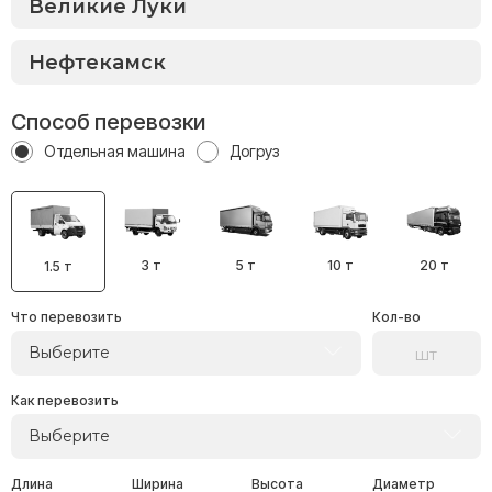
Способ перевозки
Отдельная машина
Догруз
3 т
5 т
10 т
20 т
1.5 т
Что перевозить
Кол-во
Выберите
Как перевозить
Выберите
Длина
Ширина
Высота
Диаметр