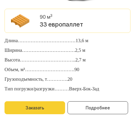
3
90 м
33 европаллет
Длина………………………………13,6 м
Д
Ширина……………………………2,5 м
Ш
Высота……………………………..2,7 м
В
Объем, м³………………………….90
О
Грузоподъемность, т………….20
Г
Тип погрузки/разгрузки………Вверх-Бок-Зад
Т
Заказать
Подробнее