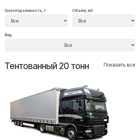
Грузоподъёмность, т
Объём, м3
Вид
Тентованный 20 тонн
Т
се
Показать все