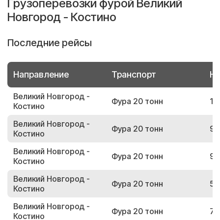
Грузоперевозки фурой Великий
Новгород - Костино
Последние рейсы
Направление
Транспорт
Но
Великий Новгород -
Фура 20 тонн
17
Костино
Великий Новгород -
Фура 20 тонн
94
Костино
Великий Новгород -
Фура 20 тонн
92
Костино
Великий Новгород -
Фура 20 тонн
57
Костино
Великий Новгород -
Фура 20 тонн
70
Костино