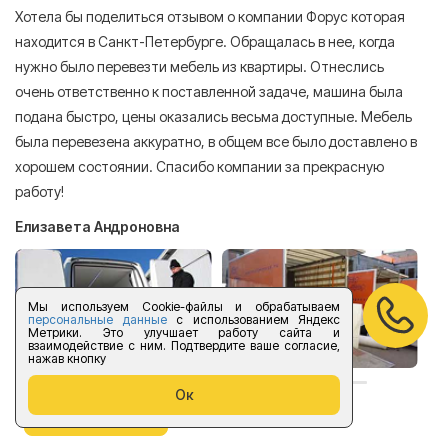
Хотела бы поделиться отзывом о компании Форус которая
Я 
находится в Санкт-Петербурге. Обращалась в нее, когда
мн
нужно было перевезти мебель из квартиры. Отнеслись
То
очень ответственно к поставленной задаче, машина была
пр
подана быстро, цены оказались весьма доступные. Мебель
сл
была перевезена аккуратно, в общем все было доставлено в
А
хорошем состоянии. Спасибо компании за прекрасную
работу!
Елизавета Андроновна
Мы используем Cookie-файлы и обрабатываем
персональные данные
с использованием Яндекс
Метрики. Это улучшает работу сайта и
взаимодействие с ним. Подтвердите ваше согласие,
нажав кнопку
Ок
оставить отзыв