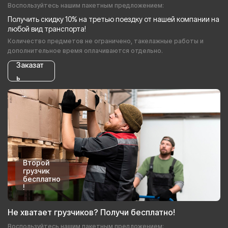
Воспользуйтесь нашим пакетным предложением:
Получить скидку 10% на третью поездку от нашей компании на
любой вид транспорта!
Количество предметов не ограничено, такелажные работы и
дополнительное время оплачиваются отдельно.
Заказат
ь
Второй
грузчик
бесплатно
!
Не хватает грузчиков? Получи бесплатно!
Воспользуйтесь нашим пакетным предложением: