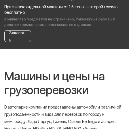
При заказе отдельной машины от 1.5 тонн — второй грузчик
бесплатно!
Количество предметов не ограничено, такелажные работы и
дополнительное время оплачиваются отдельно.
Заказат
ь
Машины и цены на
грузоперевозки
В автопарке компании представлены автомобили различной
грузоподъёмности и вида для перевозок по городу и
межгороду: Лада Ларгус, Газель, Citroen Berlingo и Jumper,
Hyundai Porter, HD-65 и HD-78, HINO 500 и Scania.