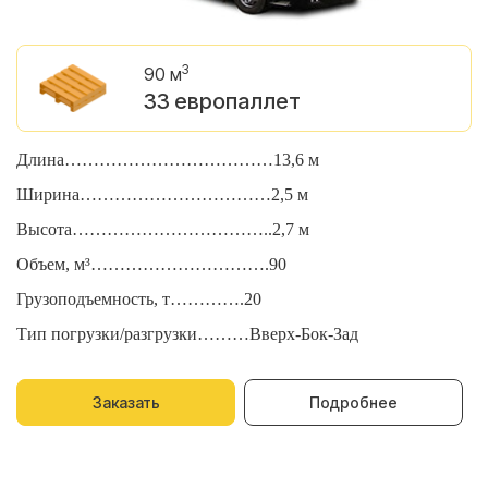
3
90 м
33 европаллет
Длина………………………………13,6 м
Д
Ширина……………………………2,5 м
Ш
Высота……………………………..2,7 м
В
Объем, м³………………………….90
О
Грузоподъемность, т………….20
Г
Тип погрузки/разгрузки………Вверх-Бок-Зад
Т
Заказать
Подробнее