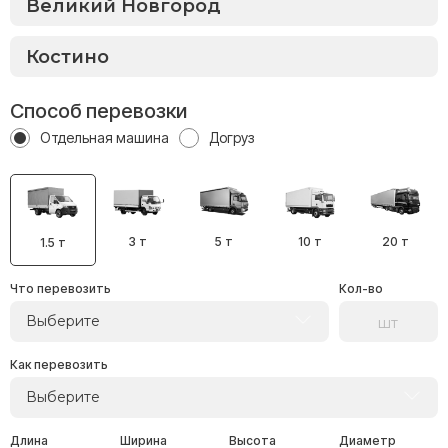
Способ перевозки
Отдельная машина
Догруз
3 т
5 т
10 т
20 т
1.5 т
Что перевозить
Кол-во
Выберите
Как перевозить
Выберите
Длина
Ширина
Высота
Диаметр