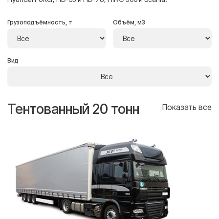
Грузоподъёмность, т
Объём, м3
Вид
Тентованный 20 тонн
Т
се
Показать все