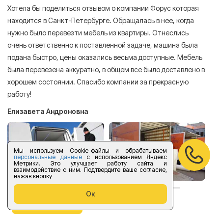
Хотела бы поделиться отзывом о компании Форус которая
Я 
находится в Санкт-Петербурге. Обращалась в нее, когда
мн
нужно было перевезти мебель из квартиры. Отнеслись
То
очень ответственно к поставленной задаче, машина была
пр
подана быстро, цены оказались весьма доступные. Мебель
сл
была перевезена аккуратно, в общем все было доставлено в
А
хорошем состоянии. Спасибо компании за прекрасную
работу!
Елизавета Андроновна
Мы используем Cookie-файлы и обрабатываем
персональные данные
с использованием Яндекс
Метрики. Это улучшает работу сайта и
взаимодействие с ним. Подтвердите ваше согласие,
нажав кнопку
Ок
оставить отзыв