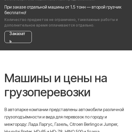
При заказе отдельной машины от 1.5 тонн — второй грузчик
бесплатно!
Количество предметов не ограничено, такелажные работы и
дополнительное время оплачиваются отдельно.
Заказат
ь
Машины и цены на
грузоперевозки
В автопарке компании представлены автомобили различной
грузоподъёмности и вида для перевозок по городу и
межгороду: Лада Ларгус, Газель, Citroen Berlingo и Jumper,
Hyundai Porter, HD-65 и HD-78, HINO 500 и Scania.