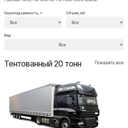
Грузоподъёмность, т
Объём, м3
Вид
Тентованный 20 тонн
Т
се
Показать все