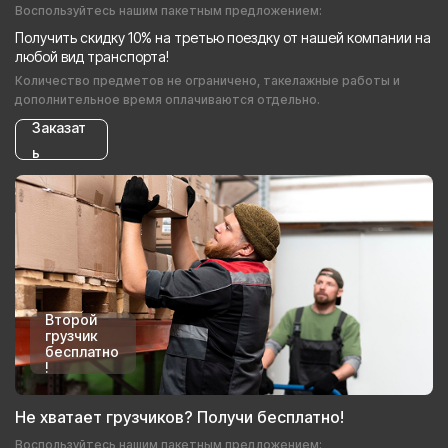
Воспользуйтесь нашим пакетным предложением:
Получить скидку 10% на третью поездку от нашей компании на
любой вид транспорта!
Количество предметов не ограничено, такелажные работы и
дополнительное время оплачиваются отдельно.
Заказат
ь
Второй
грузчик
бесплатно
!
Не хватает грузчиков? Получи бесплатно!
Воспользуйтесь нашим пакетным предложением: