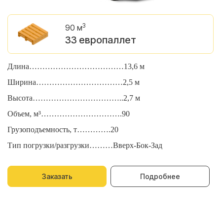
3
90 м
33 европаллет
Длина………………………………13,6 м
Д
Ширина……………………………2,5 м
Ш
Высота……………………………..2,7 м
В
Объем, м³………………………….90
О
Грузоподъемность, т………….20
Г
Тип погрузки/разгрузки………Вверх-Бок-Зад
Т
Заказать
Подробнее