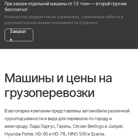
При заказе отдельной машины от 1.5 тонн — второй грузчик
бесплатно!
Количество предметов не ограничено, такелажные работы и
дополнительное время оплачиваются отдельно.
Заказат
ь
Машины и цены на
грузоперевозки
В автопарке компании представлены автомобили различной
грузоподъёмности и вида для перевозок по городу и
межгороду: Лада Ларгус, Газель, Citroen Berlingo и Jumper,
Hyundai Porter, HD-65 и HD-78, HINO 500 и Scania.