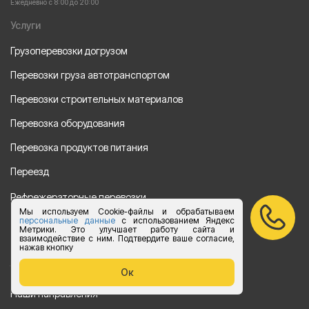
Ежедневно с 8:00 до 20:00
Услуги
Грузоперевозки догрузом
Перевозки груза автотранспортом
Перевозки строительных материалов
Перевозка оборудования
Перевозка продуктов питания
Переезд
Рефрежераторные перевозки
Мы используем Cookie-файлы и обрабатываем
Перевозки автотехники
персональные данные
с использованием Яндекс
Метрики. Это улучшает работу сайта и
взаимодействие с ним. Подтвердите ваше согласие,
Перевозка алкогольной продукции
нажав кнопку
Упаковка груза
Ок
Наши направления