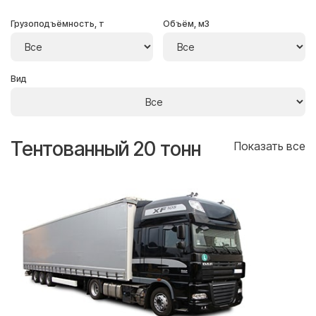
Грузоподъёмность, т
Объём, м3
Вид
Тентованный 20 тонн
Т
се
Показать все