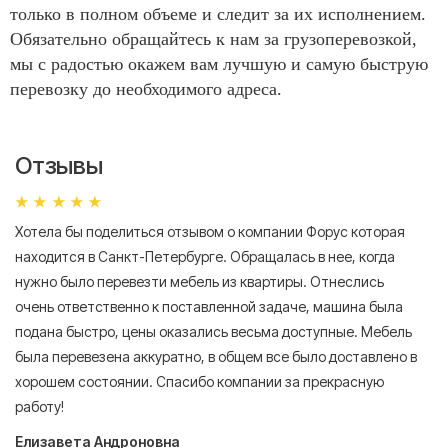
только в полном объеме и следит за их исполнением.
Обязательно обращайтесь к нам за грузоперевозкой,
мы с радостью окажем вам лучшую и самую быструю
перевозку до необходимого адреса.
Отзывы
Хотела бы поделиться отзывом о компании Форус которая
Я 
находится в Санкт-Петербурге. Обращалась в нее, когда
мн
нужно было перевезти мебель из квартиры. Отнеслись
То
очень ответственно к поставленной задаче, машина была
пр
подана быстро, цены оказались весьма доступные. Мебель
сл
была перевезена аккуратно, в общем все было доставлено в
А
хорошем состоянии. Спасибо компании за прекрасную
работу!
Елизавета Андроновна