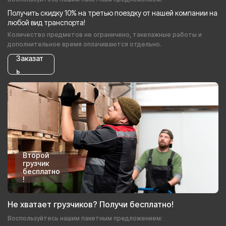
Получить скидку 10% на третью поездку от нашей компании на
любой вид транспорта!
Количество предметов не ограничено, такелажные работы и
дополнительное время оплачиваются отдельно.
Заказат
ь
Второй
грузчик
бесплатно
!
Не хватает грузчиков? Получи бесплатно!
Воспользуйтесь нашим пакетным предложением: