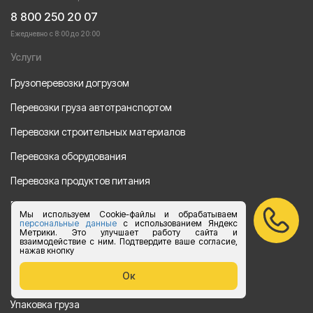
8 800 250 20 07
Ежедневно с 8:00 до 20:00
Услуги
Грузоперевозки догрузом
Перевозки груза автотранспортом
Перевозки строительных материалов
Перевозка оборудования
Перевозка продуктов питания
Переезд
Мы используем Cookie-файлы и обрабатываем
персональные данные
с использованием Яндекс
Рефрежераторные перевозки
Метрики. Это улучшает работу сайта и
взаимодействие с ним. Подтвердите ваше согласие,
нажав кнопку
Перевозки автотехники
Ок
Перевозка алкогольной продукции
Упаковка груза