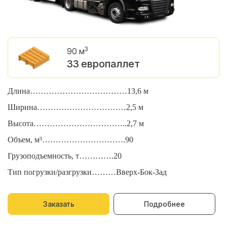
3
90 м
33 европаллет
Длина………………………………13,6 м
Д
Ширина……………………………2,5 м
Ш
Высота……………………………..2,7 м
В
Объем, м³………………………….90
О
Грузоподъемность, т………….20
Г
Тип погрузки/разгрузки………Вверх-Бок-Зад
Т
Заказать
Подробнее