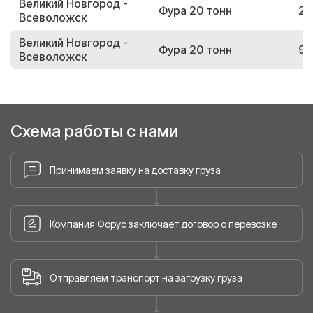
Великий Новгород -
Фура 20 тонн
29
Всеволожск
Великий Новгород -
Фура 20 тонн
92
Всеволожск
Схема работы с нами
Принимаем заявку на доставку груза
Компания Форус заключает договор о перевозке
Отправляем транспорт на загрузку груза