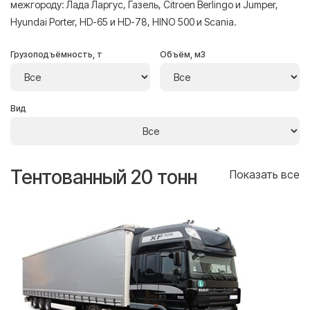
межгороду: Лада Ларгус, Газель, Citroen Berlingo и Jumper,
Hyundai Porter, HD-65 и HD-78, HINO 500 и Scania.
Грузоподъёмность, т
Объём, м3
Вид
Тентованный 20 тонн
Т
се
Показать все