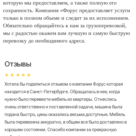
которую мы предоставляем, а также полную его
сохранность. Компания «Форус предоставляет услуги
только в полном объеме и следит за их исполнением.
Обязательно обращайтесь к нам за грузоперевозкой,
мы с радостью окажем вам лучшую и самую быструю
перевозку до необходимого адреса.
Отзывы
Хотела бы поделиться отзывом о компании Форус которая
Я 
находится в Санкт-Петербурге. Обращалась в нее, когда
мн
нужно было перевезти мебель из квартиры. Отнеслись
То
очень ответственно к поставленной задаче, машина была
пр
подана быстро, цены оказались весьма доступные. Мебель
сл
была перевезена аккуратно, в общем все было доставлено в
А
хорошем состоянии. Спасибо компании за прекрасную