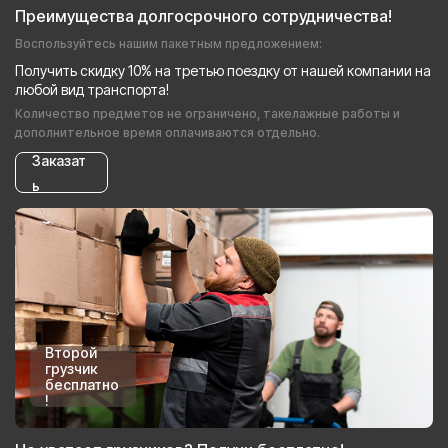
Преимущества долгосрочного сотрудничества!
Воспользуйтесь нашим пакетным предложением:
Получить скидку 10% на третью поездку от нашей компании на
любой вид транспорта!
Количество предметов не ограничено, такелажные работы и
дополнительное время оплачиваются отдельно.
Заказат
ь
Второй
грузчик
бесплатно
!