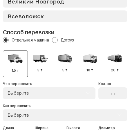
Способ перевозки
Отдельная машина
Догруз
3 т
5 т
10 т
20 т
1.5 т
Что перевозить
Кол-во
Выберите
Как перевозить
Выберите
Длина
Ширина
Высота
Диаметр