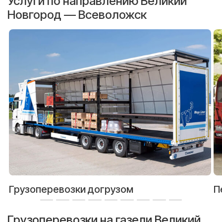
Услуги по направлению Великий
Новгород — Всеволожск
Грузоперевозки догрузом
П
Грузоперевозки на газели Великий