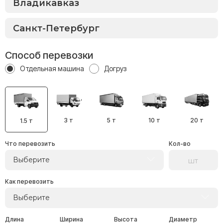
Способ перевозки
Отдельная машина
Догруз
3 т
5 т
10 т
20 т
1.5 т
Что перевозить
Кол-во
Выберите
Как перевозить
Выберите
Длина
Ширина
Высота
Диаметр