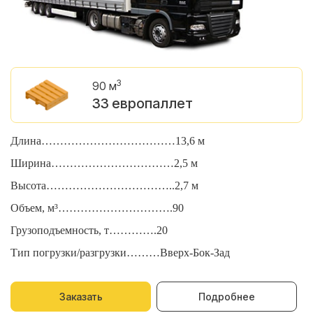
3
90 м
33 европаллет
Длина………………………………13,6 м
Д
Ширина……………………………2,5 м
Ш
Высота……………………………..2,7 м
В
Объем, м³………………………….90
О
Грузоподъемность, т………….20
Г
Тип погрузки/разгрузки………Вверх-Бок-Зад
Т
Заказать
Подробнее