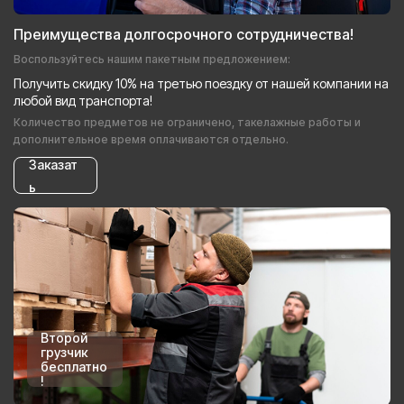
Преимущества долгосрочного сотрудничества!
Воспользуйтесь нашим пакетным предложением:
Получить скидку 10% на третью поездку от нашей компании на
любой вид транспорта!
Количество предметов не ограничено, такелажные работы и
дополнительное время оплачиваются отдельно.
Заказат
ь
Второй
грузчик
бесплатно
!