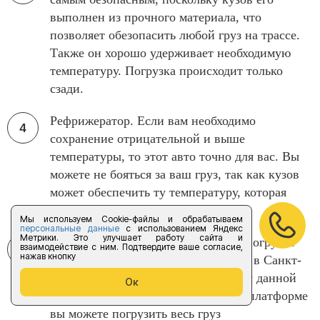
выполнен из прочного материала, что
позволяет обезопасить любой груз на трассе.
Также он хорошо удерживает необходимую
температуру. Погрузка происходит только
сзади.
Рефрижератор. Если вам необходимо
сохранение отрицательной и выше
температуры, то этот авто точно для вас. Вы
можете не бояться за ваш груз, так как кузов
может обеспечить ту температуру, которая
необходима для перевозки.
Мы используем Cookie-файлы и обрабатываем
персональные данные
с использованием Яндекс
Метрики. Это улучшает работу сайта и
Гидроборт. Если вам нужна легкая погрузка
взаимодействие с ним. Подтвердите ваше согласие,
нажав кнопку
при автоперевозки из Владикавказа в Санкт-
Петербург, то гидроборт справится с данной
Ок
задачей. Благодаря автоматической платформе
вы можете погрузить весь груз