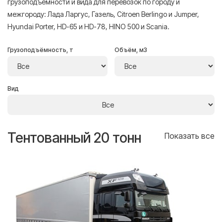
грузоподъёмности и вида для перевозок по городу и
межгороду: Лада Ларгус, Газель, Citroen Berlingo и Jumper,
Hyundai Porter, HD-65 и HD-78, HINO 500 и Scania.
Грузоподъёмность, т
Объём, м3
Вид
Тентованный 20 тонн
Т
се
Показать все