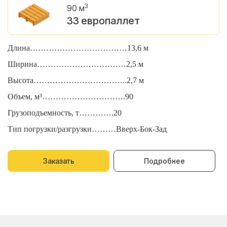
3
90 м
33 европаллет
Длина………………………………13,6 м
Д
Ширина……………………………2,5 м
Ш
Высота……………………………..2,7 м
В
Объем, м³………………………….90
О
Грузоподъемность, т………….20
Г
Тип погрузки/разгрузки………Вверх-Бок-Зад
Т
Заказать
Подробнее