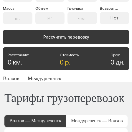
Масса
Объем
Грузчики
Возврат...
Нет
Рассчитать перевозку
Расстояние:
Стоимость:
Срок:
0
км
.
0
р
.
0
дн
.
Волхов — Междуреченск
Тарифы грузоперевозок
Волхов — Междуреченск
Междуреченск — Волхов