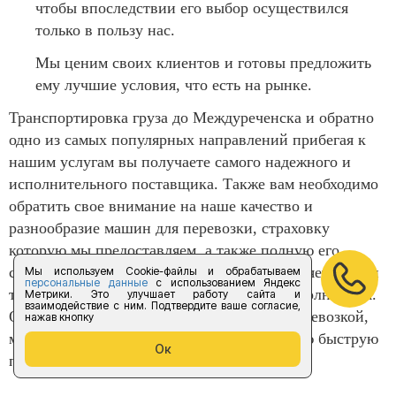
чтобы впоследствии его выбор осуществился
только в пользу нас.
Мы ценим своих клиентов и готовы предложить
ему лучшие условия, что есть на рынке.
Транспортировка груза до Междуреченска и обратно
одно из самых популярных направлений прибегая к
нашим услугам вы получаете самого надежного и
исполнительного поставщика. Также вам необходимо
обратить свое внимание на наше качество и
разнообразие машин для перевозки, страховку
которую мы предоставляем, а также полную его
сохранность. Компания «Форус предоставляет услуги
Мы используем Cookie-файлы и обрабатываем
персональные данные
с использованием Яндекс
только в полном объеме и следит за их исполнением.
Метрики. Это улучшает работу сайта и
взаимодействие с ним. Подтвердите ваше согласие,
Обязательно обращайтесь к нам за грузоперевозкой,
нажав кнопку
мы с радостью окажем вам лучшую и самую быструю
Ок
перевозку до необходимого адреса.