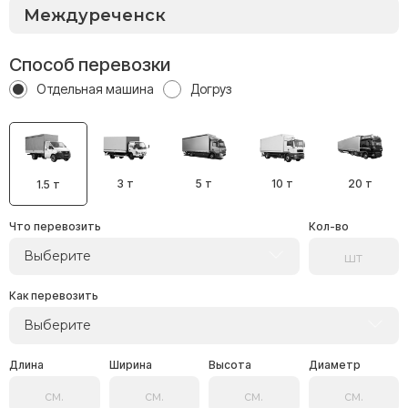
Способ перевозки
Отдельная машина
Догруз
3 т
5 т
10 т
20 т
1.5 т
Что перевозить
Кол-во
Выберите
Как перевозить
Выберите
Длина
Ширина
Высота
Диаметр