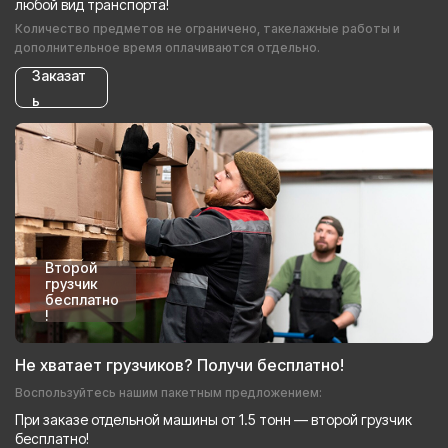
любой вид транспорта!
Количество предметов не ограничено, такелажные работы и
дополнительное время оплачиваются отдельно.
Заказат
ь
Второй
грузчик
бесплатно
!
Не хватает грузчиков? Получи бесплатно!
Воспользуйтесь нашим пакетным предложением:
При заказе отдельной машины от 1.5 тонн — второй грузчик
бесплатно!