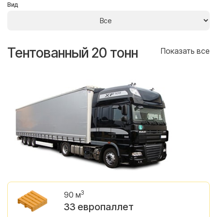
Вид
Тентованный 20 тонн
Т
се
Показать все
3
90 м
33 европаллет