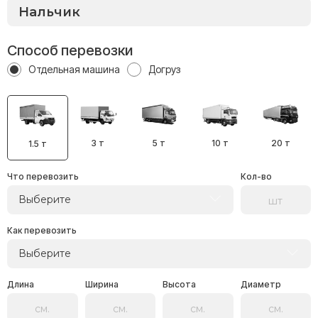
Способ перевозки
Отдельная машина
Догруз
3 т
5 т
10 т
20 т
1.5 т
Что перевозить
Кол-во
Выберите
Как перевозить
Выберите
Длина
Ширина
Высота
Диаметр