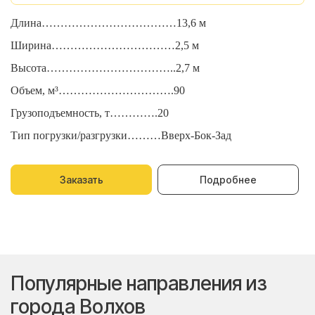
Длина………………………………13,6 м
Д
Ширина……………………………2,5 м
Ш
Высота……………………………..2,7 м
В
Объем, м³………………………….90
О
Грузоподъемность, т………….20
Г
Тип погрузки/разгрузки………Вверх-Бок-Зад
Т
Заказать
Подробнее
Популярные направления из
города Волхов