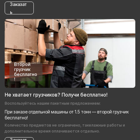
Заказат
ь
Второй
грузчик
бесплатно
!
Не хватает грузчиков? Получи бесплатно!
Воспользуйтесь нашим пакетным предложением:
При заказе отдельной машины от 1.5 тонн — второй грузчик
бесплатно!
Количество предметов не ограничено, такелажные работы и
дополнительное время оплачиваются отдельно.
Заказат