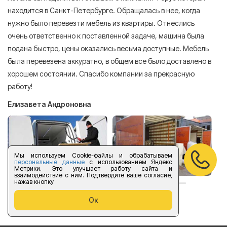
находится в Санкт-Петербурге. Обращалась в нее, когда
мн
нужно было перевезти мебель из квартиры. Отнеслись
То
очень ответственно к поставленной задаче, машина была
пр
подана быстро, цены оказались весьма доступные. Мебель
сл
была перевезена аккуратно, в общем все было доставлено в
А
хорошем состоянии. Спасибо компании за прекрасную
работу!
Елизавета Андроновна
Мы используем Cookie-файлы и обрабатываем
персональные данные
с использованием Яндекс
Метрики. Это улучшает работу сайта и
взаимодействие с ним. Подтвердите ваше согласие,
нажав кнопку
оставить отзыв
Ок