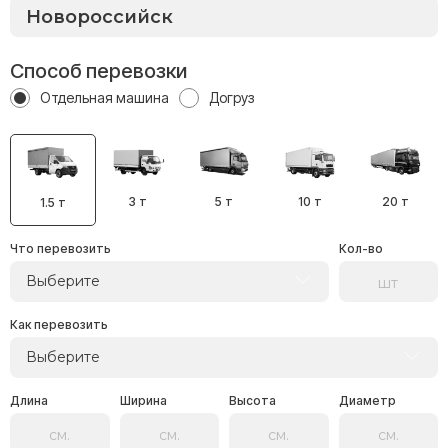
Способ перевозки
Отдельная машина
Догруз
3 т
5 т
10 т
20 т
1.5 т
Что перевозить
Кол-во
Выберите
Как перевозить
Выберите
Длина
Ширина
Высота
Диаметр