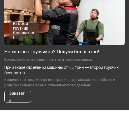
Второй
грузчик
бесплатно
!
Не хватает грузчиков? Получи бесплатно!
Воспользуйтесь нашим пакетным предложением:
При заказе отдельной машины от 1.5 тонн — второй грузчик
бесплатно!
Количество предметов не ограничено, такелажные работы и
дополнительное время оплачиваются отдельно.
Заказат
ь