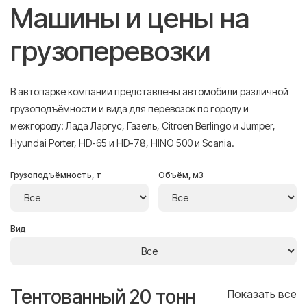
Машины и цены на
грузоперевозки
В автопарке компании представлены автомобили различной
грузоподъёмности и вида для перевозок по городу и
межгороду: Лада Ларгус, Газель, Citroen Berlingo и Jumper,
Hyundai Porter, HD-65 и HD-78, HINO 500 и Scania.
Грузоподъёмность, т
Объём, м3
Вид
Тентованный 20 тонн
Т
се
Показать все