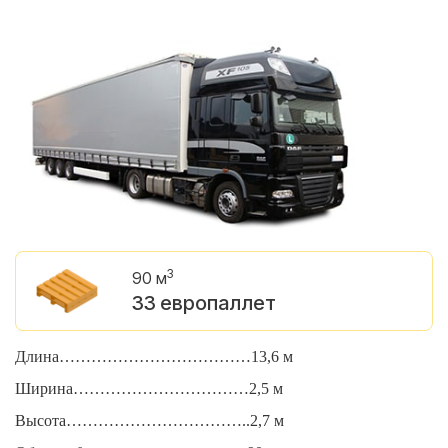
3
90 м
33 европаллет
Длина………………………………13,6 м
Д
Ширина……………………………2,5 м
Ш
Высота……………………………..2,7 м
В