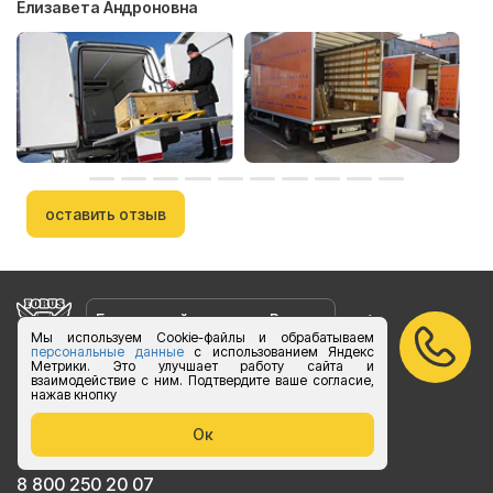
Елизавета Андроновна
оставить отзыв
Бесплатный звонок по России
Мы используем Cookie-файлы и обрабатываем
персональные данные
с использованием Яндекс
Метрики. Это улучшает работу сайта и
vk.com/foruslogistics
взаимодействие с ним. Подтвердите ваше согласие,
нажав кнопку
Присоединяйтесь
zakaz@foruslogistics.ru
Ок
Пишите по всем вопросаи
8 800 250 20 07