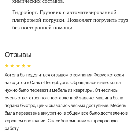
химических составов.
Гидроборт. Грузовик с автоматизированной
платформой погрузки. Позволяет погрузить груз
без посторонней помощи.
Отзывы
Хотела бы поделиться отзывом о компании Форус которая
Я 
находится в Санкт-Петербурге. Обращалась в нее, когда
мн
нужно было перевезти мебель из квартиры. Отнеслись
То
очень ответственно к поставленной задаче, машина была
пр
подана быстро, цены оказались весьма доступные. Мебель
сл
была перевезена аккуратно, в общем все было доставлено в
А
хорошем состоянии. Спасибо компании за прекрасную
работу!