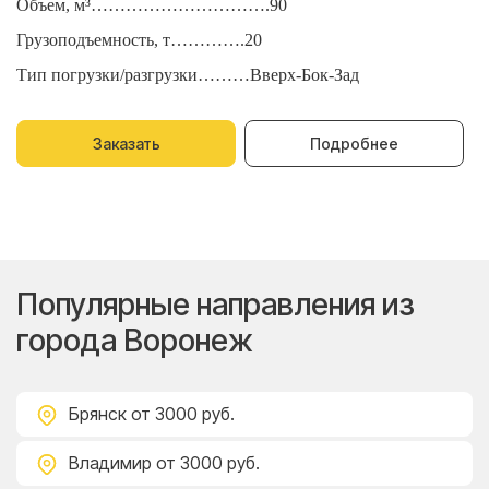
Объем, м³………………………….90
О
Грузоподъемность, т………….20
Г
Тип погрузки/разгрузки………Вверх-Бок-Зад
Т
Заказать
Подробнее
Популярные направления из
города Воронеж
Брянск
от 3000 руб.
Владимир
от 3000 руб.