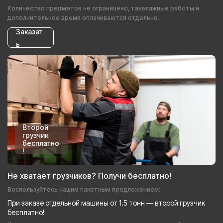
Количество предметов не ограничено, такелажные работы и
дополнительное время оплачиваются отдельно.
Заказат
ь
Второй
грузчик
бесплатно
!
Не хватает грузчиков? Получи бесплатно!
Воспользуйтесь нашим пакетным предложением:
При заказе отдельной машины от 1.5 тонн — второй грузчик
бесплатно!