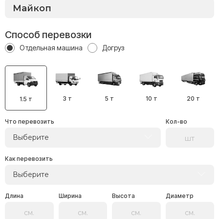
Способ перевозки
Отдельная машина
Догруз
3 т
5 т
10 т
20 т
1.5 т
Что перевозить
Кол-во
Выберите
Как перевозить
Выберите
Длина
Ширина
Высота
Диаметр