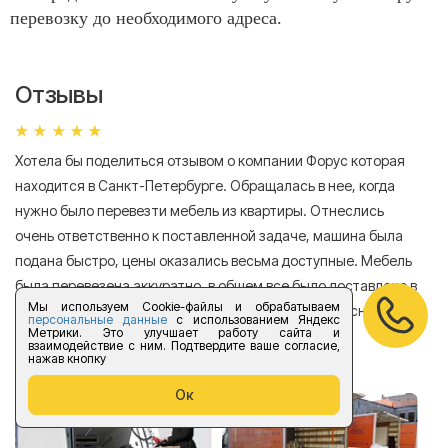
перевозку до необходимого адреса.
Отзывы
Хотела бы поделиться отзывом о компании Форус которая
Я 
находится в Санкт-Петербурге. Обращалась в нее, когда
мн
нужно было перевезти мебель из квартиры. Отнеслись
То
очень ответственно к поставленной задаче, машина была
пр
подана быстро, цены оказались весьма доступные. Мебель
сл
была перевезена аккуратно, в общем все было доставлено в
А
Мы используем Cookie-файлы и обрабатываем
хорошем состоянии. Спасибо компании за прекрасную
персональные данные
с использованием Яндекс
Метрики. Это улучшает работу сайта и
работу!
взаимодействие с ним. Подтвердите ваше согласие,
нажав кнопку
Елизавета Андроновна
Ок