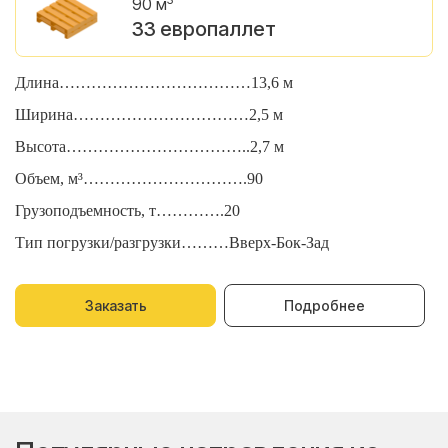
90 м
33 европаллет
Длина………………………………13,6 м
Д
Ширина……………………………2,5 м
Ш
Высота……………………………..2,7 м
В
Объем, м³………………………….90
О
Грузоподъемность, т………….20
Г
Тип погрузки/разгрузки………Вверх-Бок-Зад
Т
Заказать
Подробнее