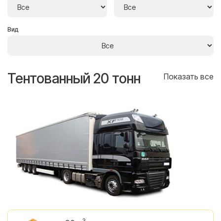
Вид
Тентованный 20 тонн
Т
се
Показать все
3