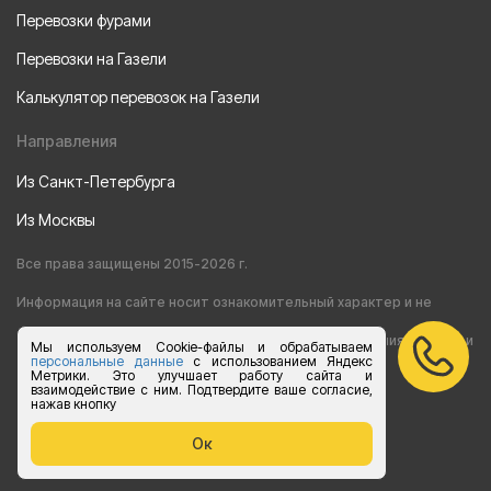
Перевозки фурами
Перевозки на Газели
Калькулятор перевозок на Газели
Направления
Из Санкт-Петербурга
Из Москвы
Все права защищены 2015-2026 г.
Информация на сайте носит ознакомительный характер и не
является публичной офертой, определяемой положениями статьи
Мы используем Cookie-файлы и обрабатываем
персональные данные
с использованием Яндекс
Метрики. Это улучшает работу сайта и
437 Гражданского кодекса РФ
взаимодействие с ним. Подтвердите ваше согласие,
нажав кнопку
Согласие на обработку персональных данных
Ок
Политика конфиденциальности