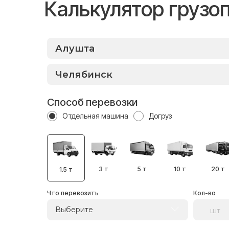
Калькулятор грузо
Способ перевозки
Отдельная машина
Догруз
3 т
5 т
10 т
20 т
1.5 т
Что перевозить
Кол-во
Выберите