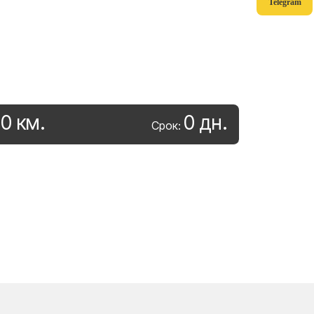
Telegram
0
км
.
0
дн
.
:
Срок: