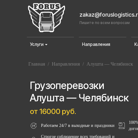
zakaz@foruslogistics.
Пишите по всем вопросам
Услуги
Направления
К
Главная
/
Направления
/
Алушта — Челябинск
Грузоперевозки
Алушта — Челябинск
от 16000 руб.
100%
Работаем 24/7 в выходные и праздники
дого
Строгое соблюдение всех требований и