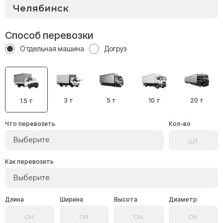
Способ перевозки
Отдельная машина
Догруз
3 т
5 т
10 т
20 т
1.5 т
Что перевозить
Кол-во
Выберите
Как перевозить
Выберите
Длина
Ширина
Высота
Диаметр