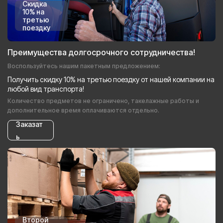
Скидка
10% на
третью
поездку
Преимущества долгосрочного сотрудничества!
Воспользуйтесь нашим пакетным предложением:
Получить скидку 10% на третью поездку от нашей компании на
любой вид транспорта!
Количество предметов не ограничено, такелажные работы и
дополнительное время оплачиваются отдельно.
Заказат
ь
Второй