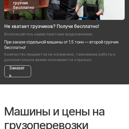
грузчик
бесплатно
!
Не хватает грузчиков? Получи бесплатно!
Воспользуйтесь нашим пакетным предложением:
При заказе отдельной машины от 1.5 тонн — второй грузчик
бесплатно!
Количество предметов не ограничено, такелажные работы и
дополнительное время оплачиваются отдельно.
Заказат
ь
Машины и цены на
грузоперевозки