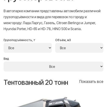
В автопарке компании представлены автомобили различной
грузоподъёмности и вида для перевозок по городу и
межгороду: Лада Ларгус, Газель, Citroen Berlingo и Jumper,
Hyundai Porter, HD-65 и HD-78, HINO 500 и Scania.
Грузоподъёмность, т
Объём, м3
Вид
Тентованный 20 тонн
Т
се
Показать все