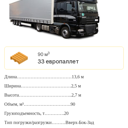
3
90 м
33 европаллет
Длина………………………………13,6 м
Д
Ширина……………………………2,5 м
Ш
Высота……………………………..2,7 м
В
Объем, м³………………………….90
О
Грузоподъемность, т………….20
Г
Тип погрузки/разгрузки………Вверх-Бок-Зад
Т