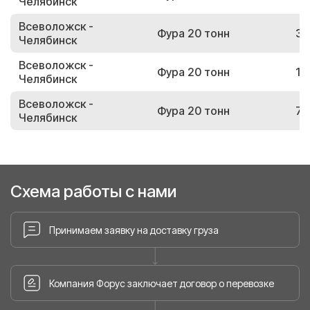
Челябинск
Всеволожск -
Фура 20 тонн
39
Челябинск
Всеволожск -
Фура 20 тонн
16
Челябинск
Всеволожск -
Фура 20 тонн
78
Челябинск
Схема работы с нами
Принимаем заявку на доставку груза
Компания Форус заключает договор о перевозке