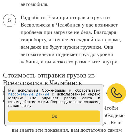
автомобиля.
Гидроборт. Если при отправке груза из
Всеволожска в Челябинск у вас возникает
проблема при загрузке не беда. Благодаря
гидроборту, а точнее его задней платформе,
вам даже не будут нужны грузчики. Она
автоматически поднимет груз до уровня
кабины, и вы легко его разместите внутри.
Стоимость отправки грузов из
Всеволожска в Челябинск
Мы используем Cookie-файлы и обрабатываем
Цена конечной перевозки грузов зависит от многих
персональные данные
с использованием Яндекс
Метрики. Это улучшает работу сайта и
факторов:
взаимодействие с ним. Подтвердите ваше согласие,
нажав кнопку
Во-первых, это габариты вашего груза. Чтобы
точно знать стоимость доставки, вам необходимо
Ок
выяснить объем и вес перевозимого груза. Если
вы знаете эти показания, вам достаточно самим