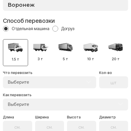
Способ перевозки
Отдельная машина
Догруз
3 т
5 т
10 т
20 т
1.5 т
Что перевозить
Кол-во
Выберите
Как перевозить
Выберите
Длина
Ширина
Высота
Диаметр