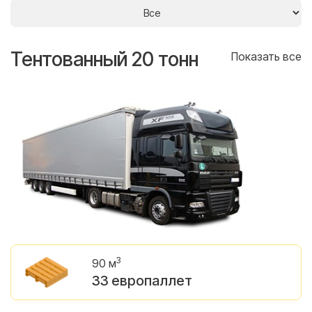
Тентованный 20 тонн
Т
се
Показать все
3
90 м
33 европаллет