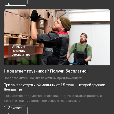
ь
Второй
грузчик
бесплатно
!
Не хватает грузчиков? Получи бесплатно!
Воспользуйтесь нашим пакетным предложением:
При заказе отдельной машины от 1.5 тонн — второй грузчик
бесплатно!
Количество предметов не ограничено, такелажные работы и
дополнительное время оплачиваются отдельно.
Заказат