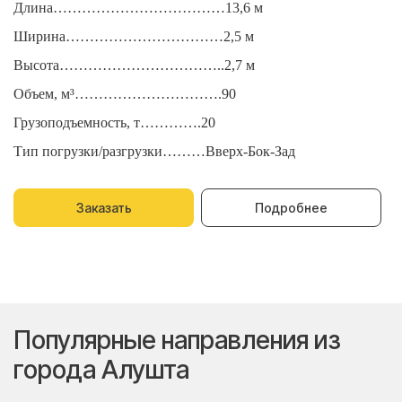
Длина………………………………13,6 м
Д
Ширина……………………………2,5 м
Ш
Высота……………………………..2,7 м
В
Объем, м³………………………….90
О
Грузоподъемность, т………….20
Г
Тип погрузки/разгрузки………Вверх-Бок-Зад
Т
Заказать
Подробнее
Популярные направления из
города Алушта