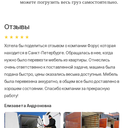
можете погрузить весь груз самостоятельно.
Отзывы
Хотела бы поделиться отзывом о компании Форус которая
Я 
находится в Санкт-Петербурге. Обращалась в нее, когда
мн
нужно было перевезти мебель из квартиры. Отнеслись
То
очень ответственно к поставленной задаче, машина была
пр
подана быстро, цены оказались весьма доступные. Мебель
сл
была перевезена аккуратно, в общем все было доставлено в
А
хорошем состоянии. Спасибо компании за прекрасную
работу!
Елизавета Андроновна