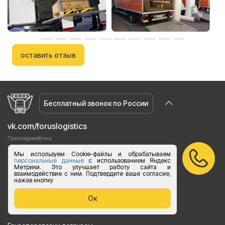
оставить отзыв
Бесплатный звонок по России
vk.com/foruslogistics
Присоединяйтесь
zakaz@foruslogistics.ru
Мы используем Cookie-файлы и обрабатываем
персональные данные
с использованием Яндекс
Пишите по всем вопросаи
Метрики. Это улучшает работу сайта и
взаимодействие с ним. Подтвердите ваше согласие,
8 800 250 20 07
нажав кнопку
Ежедневно с 8:00 до 20:00
Ок
Услуги