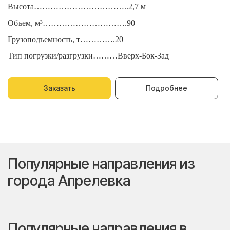
Высота……………………………..2,7 м
В
Объем, м³………………………….90
О
Грузоподъемность, т………….20
Г
Тип погрузки/разгрузки………Вверх-Бок-Зад
Т
Заказать
Подробнее
Популярные направления из
города Апрелевка
Популярные направления в