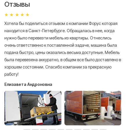
Отзывы
Хотела бы поделиться отзывом о компании Форус которая
Я 
находится в Санкт-Петербурге. Обращалась в нее, когда
мн
нужно было перевезти мебель из квартиры. Отнеслись
То
очень ответственно к поставленной задаче, машина была
пр
подана быстро, цены оказались весьма доступные. Мебель
сл
была перевезена аккуратно, в общем все было доставлено в
А
хорошем состоянии. Спасибо компании за прекрасную
работу!
Елизавета Андроновна