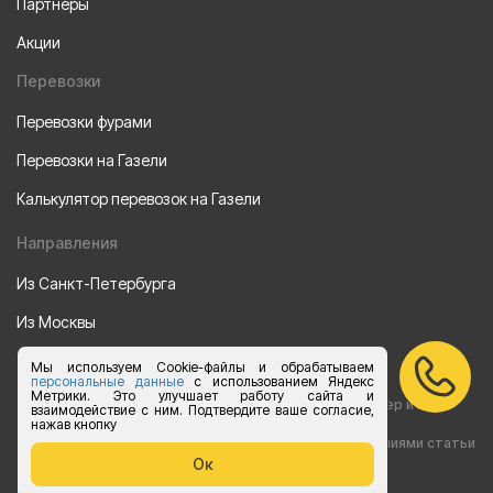
Партнеры
Акции
Перевозки
Перевозки фурами
Перевозки на Газели
Калькулятор перевозок на Газели
Направления
Из Санкт-Петербурга
Из Москвы
Все права защищены 2015-2026 г.
Мы используем Cookie-файлы и обрабатываем
персональные данные
с использованием Яндекс
Метрики. Это улучшает работу сайта и
Информация на сайте носит ознакомительный характер и не
взаимодействие с ним. Подтвердите ваше согласие,
нажав кнопку
является публичной офертой, определяемой положениями статьи
Ок
437 Гражданского кодекса РФ