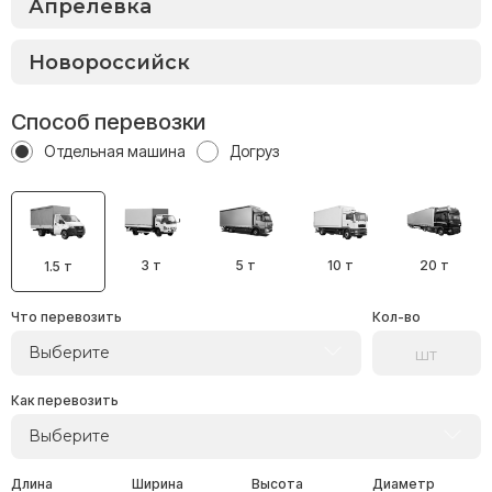
Способ перевозки
Отдельная машина
Догруз
3 т
5 т
10 т
20 т
1.5 т
Что перевозить
Кол-во
Выберите
Как перевозить
Выберите
Длина
Ширина
Высота
Диаметр