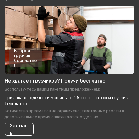
Второй
грузчик
бесплатно
!
Не хватает грузчиков? Получи бесплатно!
Воспользуйтесь нашим пакетным предложением:
При заказе отдельной машины от 1.5 тонн — второй грузчик
бесплатно!
Количество предметов не ограничено, такелажные работы и
дополнительное время оплачиваются отдельно.
Заказат
ь