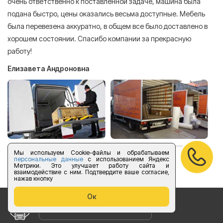
очень ответственно к поставленной задаче, машина была
пр
подана быстро, цены оказались весьма доступные. Мебель
сл
была перевезена аккуратно, в общем все было доставлено в
А
хорошем состоянии. Спасибо компании за прекрасную
работу!
Елизавета Андроновна
Мы используем Cookie-файлы и обрабатываем
персональные данные
с использованием Яндекс
оставить отзыв
Метрики. Это улучшает работу сайта и
взаимодействие с ним. Подтвердите ваше согласие,
нажав кнопку
Ок
Бесплатный звонок по России