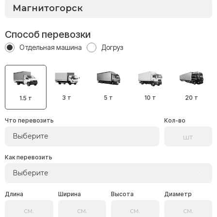
Способ перевозки
Отдельная машина
Догруз
3 т
5 т
10 т
20 т
1.5 т
Что перевозить
Кол-во
Выберите
Как перевозить
Выберите
Длина
Ширина
Высота
Диаметр