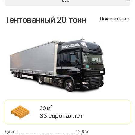
Тентованный 20 тонн
Т
се
Показать все
3
90 м
33 европаллет
Длина………………………………13,6 м
Д