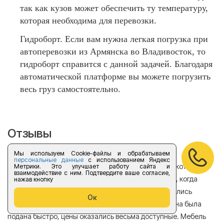
так как кузов может обеспечить ту температуру,
которая необходима для перевозки.
Гидроборт. Если вам нужна легкая погрузка при
автоперевозки из Армянска во Владивосток, то
гидроборт справится с данной задачей. Благодаря
автоматической платформе вы можете погрузить
весь груз самостоятельно.
Отзывы
Мы используем Cookie-файлы и обрабатываем
персональные данные
с использованием Яндекс
Хотела бы поделиться отзывом о компании Форус которая
Я 
Метрики. Это улучшает работу сайта и
взаимодействие с ним. Подтвердите ваше согласие,
находится в Санкт-Петербурге. Обращалась в нее, когда
мн
нажав кнопку
нужно было перевезти мебель из квартиры. Отнеслись
То
Ок
очень ответственно к поставленной задаче, машина была
пр
подана быстро, цены оказались весьма доступные. Мебель
сл