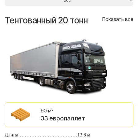
Тентованный 20 тонн
Т
се
Показать все
3
90 м
33 европаллет
Длина………………………………13,6 м
Д