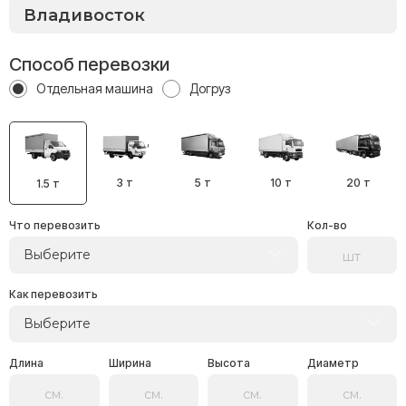
Способ перевозки
Отдельная машина
Догруз
3 т
5 т
10 т
20 т
1.5 т
Что перевозить
Кол-во
Выберите
Как перевозить
Выберите
Длина
Ширина
Высота
Диаметр