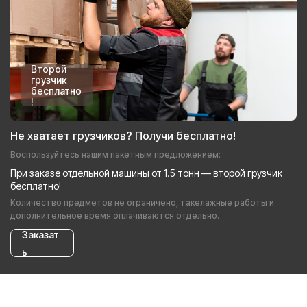
Второй
грузчик
бесплатно
!
Не хватает грузчиков? Получи бесплатно!
Воспользуйтесь нашим пакетным предложением:
При заказе отдельной машины от 1.5 тонн — второй грузчик
бесплатно!
Количество предметов не ограничено, такелажные работы и
дополнительное время оплачиваются отдельно.
Заказат
ь