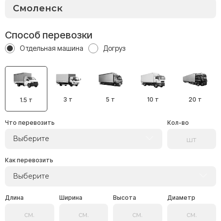
Способ перевозки
Отдельная машина
Догруз
3 т
5 т
10 т
20 т
1.5 т
Что перевозить
Кол-во
Выберите
Как перевозить
Выберите
Длина
Ширина
Высота
Диаметр