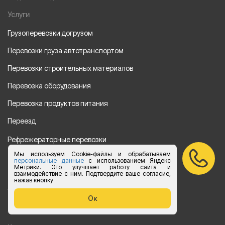
Услуги
Грузоперевозки догрузом
Перевозки груза автотранспортом
Перевозки строительных материалов
Перевозка оборудования
Перевозка продуктов питания
Переезд
Рефрежераторные перевозки
Мы используем Cookie-файлы и обрабатываем
Перевозки автотехники
персональные данные
с использованием Яндекс
Метрики. Это улучшает работу сайта и
взаимодействие с ним. Подтвердите ваше согласие,
Перевозка алкогольной продукции
нажав кнопку
Упаковка груза
Ок
Наши направления