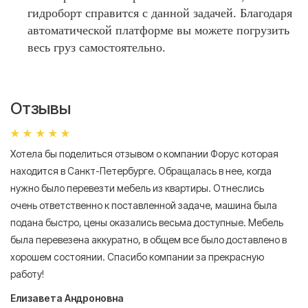
гидроборт справится с данной задачей. Благодаря
автоматической платформе вы можете погрузить
весь груз самостоятельно.
Отзывы
Хотела бы поделиться отзывом о компании Форус которая
Я 
находится в Санкт-Петербурге. Обращалась в нее, когда
мн
нужно было перевезти мебель из квартиры. Отнеслись
То
очень ответственно к поставленной задаче, машина была
пр
подана быстро, цены оказались весьма доступные. Мебель
сл
была перевезена аккуратно, в общем все было доставлено в
А
хорошем состоянии. Спасибо компании за прекрасную
работу!
Елизавета Андроновна