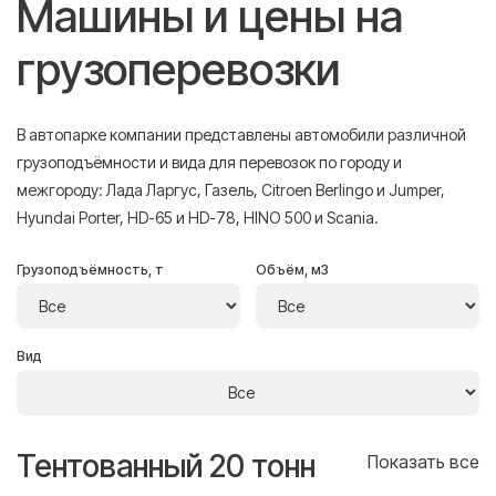
Машины и цены на
грузоперевозки
В автопарке компании представлены автомобили различной
грузоподъёмности и вида для перевозок по городу и
межгороду: Лада Ларгус, Газель, Citroen Berlingo и Jumper,
Hyundai Porter, HD-65 и HD-78, HINO 500 и Scania.
Грузоподъёмность, т
Объём, м3
Вид
Тентованный 20 тонн
Т
се
Показать все