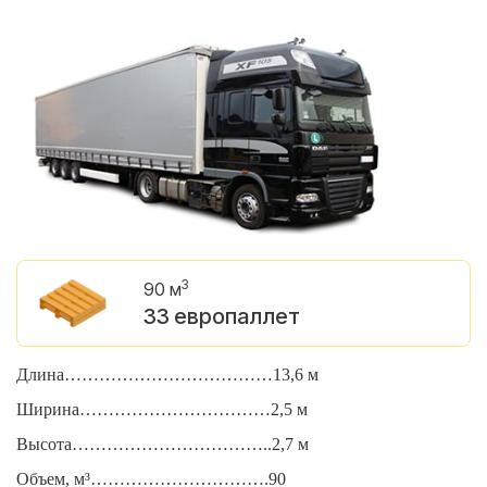
3
90 м
33 европаллет
Длина………………………………13,6 м
Д
Ширина……………………………2,5 м
Ш
Высота……………………………..2,7 м
В
Объем, м³………………………….90
О