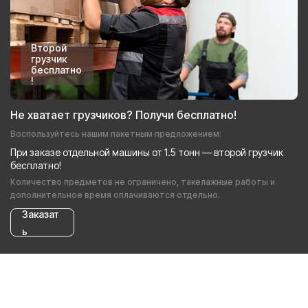
Второй
грузчик
бесплатно
!
Не хватает грузчиков? Получи бесплатно!
Воспользуйтесь нашим пакетным предложением:
При заказе отдельной машины от 1.5 тонн — второй грузчик
бесплатно!
Количество предметов не ограничено, такелажные работы и
дополнительное время оплачиваются отдельно.
Заказат
ь