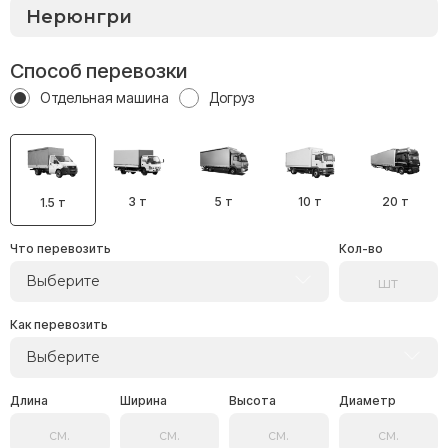
Способ перевозки
Отдельная машина
Догруз
3 т
5 т
10 т
20 т
1.5 т
Что перевозить
Кол-во
Выберите
Как перевозить
Выберите
Длина
Ширина
Высота
Диаметр