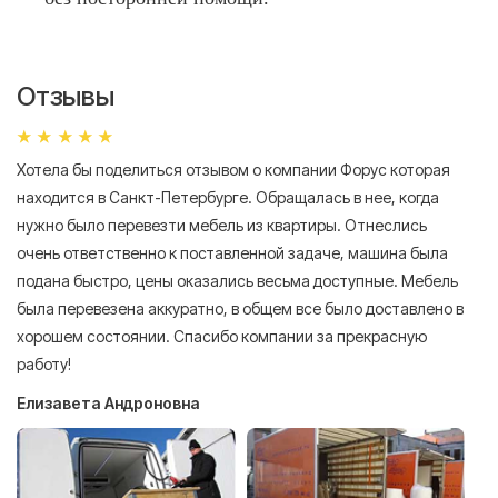
Отзывы
Хотела бы поделиться отзывом о компании Форус которая
Я 
находится в Санкт-Петербурге. Обращалась в нее, когда
мн
нужно было перевезти мебель из квартиры. Отнеслись
То
очень ответственно к поставленной задаче, машина была
пр
подана быстро, цены оказались весьма доступные. Мебель
сл
была перевезена аккуратно, в общем все было доставлено в
А
хорошем состоянии. Спасибо компании за прекрасную
работу!
Елизавета Андроновна