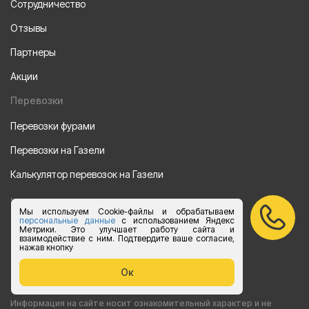
Сотрудничество
Отзывы
Партнеры
Акции
Перевозки
Перевозки фурами
Перевозки на Газели
Калькулятор перевозок на Газели
Направления
Мы используем Cookie-файлы и обрабатываем
персональные данные
с использованием Яндекс
Из Санкт-Петербурга
Метрики. Это улучшает работу сайта и
взаимодействие с ним. Подтвердите ваше согласие,
нажав кнопку
Из Москвы
Ок
Все права защищены 2015-2026 г.
Информация на сайте носит ознакомительный характер и не