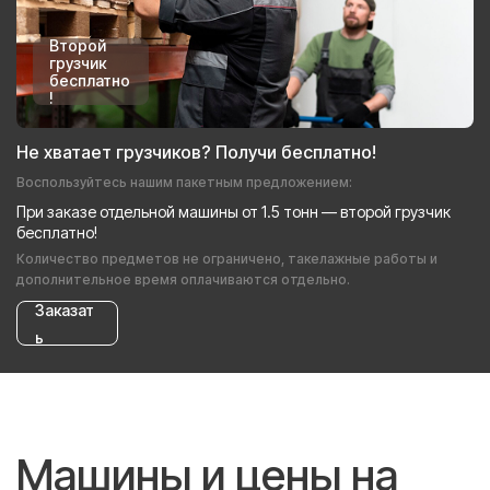
Второй
грузчик
бесплатно
!
Не хватает грузчиков? Получи бесплатно!
Воспользуйтесь нашим пакетным предложением:
При заказе отдельной машины от 1.5 тонн — второй грузчик
бесплатно!
Количество предметов не ограничено, такелажные работы и
дополнительное время оплачиваются отдельно.
Заказат
ь
Машины и цены на