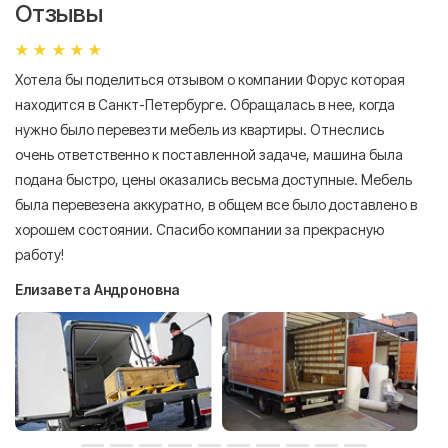
Отзывы
Хотела бы поделиться отзывом о компании Форус которая
Я 
находится в Санкт-Петербурге. Обращалась в нее, когда
мн
нужно было перевезти мебель из квартиры. Отнеслись
То
очень ответственно к поставленной задаче, машина была
пр
подана быстро, цены оказались весьма доступные. Мебель
сл
была перевезена аккуратно, в общем все было доставлено в
А
хорошем состоянии. Спасибо компании за прекрасную
работу!
Елизавета Андроновна