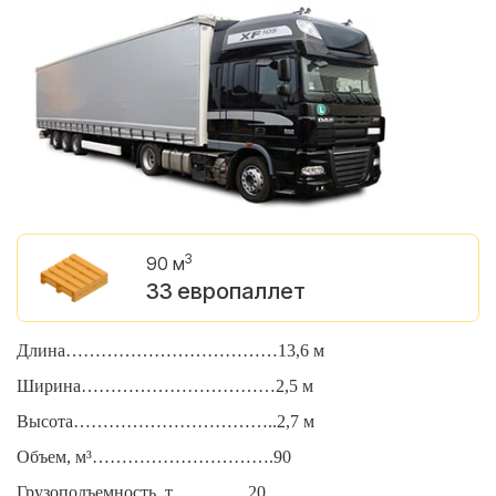
3
90 м
33 европаллет
Длина………………………………13,6 м
Д
Ширина……………………………2,5 м
Ш
Высота……………………………..2,7 м
В
Объем, м³………………………….90
О
Грузоподъемность, т………….20
Г