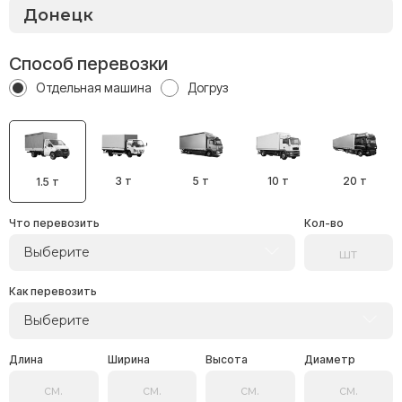
Способ перевозки
Отдельная машина
Догруз
3 т
5 т
10 т
20 т
1.5 т
Что перевозить
Кол-во
Выберите
Как перевозить
Выберите
Длина
Ширина
Высота
Диаметр