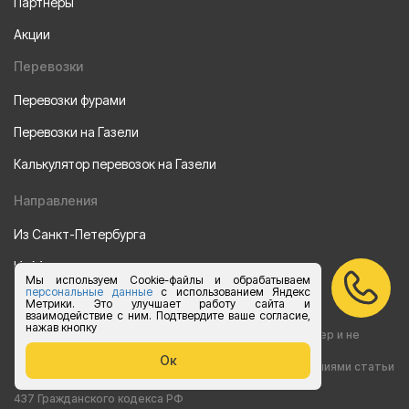
Партнеры
Акции
Перевозки
Перевозки фурами
Перевозки на Газели
Калькулятор перевозок на Газели
Направления
Из Санкт-Петербурга
Из Москвы
Мы используем Cookie-файлы и обрабатываем
персональные данные
с использованием Яндекс
Все права защищены 2015-2026 г.
Метрики. Это улучшает работу сайта и
взаимодействие с ним. Подтвердите ваше согласие,
нажав кнопку
Информация на сайте носит ознакомительный характер и не
Ок
является публичной офертой, определяемой положениями статьи
437 Гражданского кодекса РФ