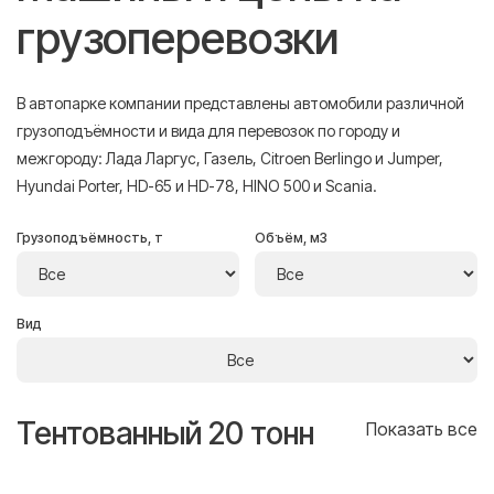
грузоперевозки
В автопарке компании представлены автомобили различной
грузоподъёмности и вида для перевозок по городу и
межгороду: Лада Ларгус, Газель, Citroen Berlingo и Jumper,
Hyundai Porter, HD-65 и HD-78, HINO 500 и Scania.
Грузоподъёмность, т
Объём, м3
Вид
Тентованный 20 тонн
Т
се
Показать все