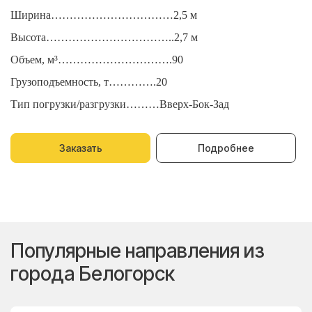
Ширина……………………………2,5 м
Ш
Высота……………………………..2,7 м
В
Объем, м³………………………….90
О
Грузоподъемность, т………….20
Г
Тип погрузки/разгрузки………Вверх-Бок-Зад
Т
Заказать
Подробнее
Популярные направления из
города Белогорск