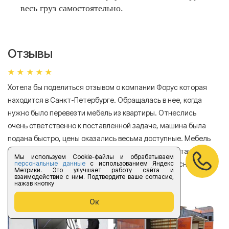
весь груз самостоятельно.
Отзывы
Хотела бы поделиться отзывом о компании Форус которая
Я 
находится в Санкт-Петербурге. Обращалась в нее, когда
мн
нужно было перевезти мебель из квартиры. Отнеслись
То
очень ответственно к поставленной задаче, машина была
пр
подана быстро, цены оказались весьма доступные. Мебель
сл
была перевезена аккуратно, в общем все было доставлено в
А
Мы используем Cookie-файлы и обрабатываем
персональные данные
с использованием Яндекс
хорошем состоянии. Спасибо компании за прекрасную
Метрики. Это улучшает работу сайта и
работу!
взаимодействие с ним. Подтвердите ваше согласие,
нажав кнопку
Елизавета Андроновна
Ок