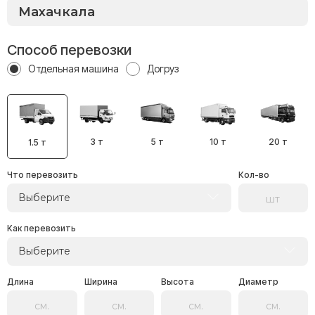
Способ перевозки
Отдельная машина
Догруз
3 т
5 т
10 т
20 т
1.5 т
Что перевозить
Кол-во
Выберите
Как перевозить
Выберите
Длина
Ширина
Высота
Диаметр