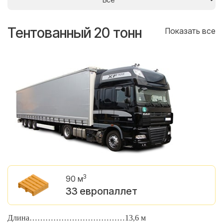
Тентованный 20 тонн
Т
се
Показать все
3
90 м
33 европаллет
Длина………………………………13,6 м
Д