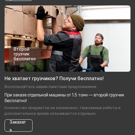
Второй
грузчик
бесплатно
!
Не хватает грузчиков? Получи бесплатно!
Воспользуйтесь нашим пакетным предложением:
При заказе отдельной машины от 1.5 тонн — второй грузчик
бесплатно!
Количество предметов не ограничено, такелажные работы и
дополнительное время оплачиваются отдельно.
Заказат
ь