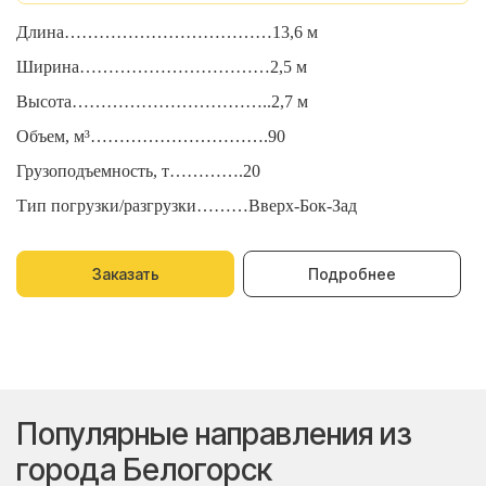
Длина………………………………13,6 м
Д
Ширина……………………………2,5 м
Ш
Высота……………………………..2,7 м
В
Объем, м³………………………….90
О
Грузоподъемность, т………….20
Г
Тип погрузки/разгрузки………Вверх-Бок-Зад
Т
Заказать
Подробнее
Популярные направления из
города Белогорск