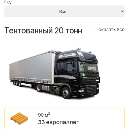
Вид
Тентованный 20 тонн
Т
се
Показать все
3
90 м
33 европаллет