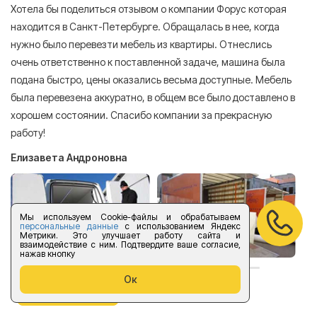
Хотела бы поделиться отзывом о компании Форус которая
Я 
находится в Санкт-Петербурге. Обращалась в нее, когда
мн
нужно было перевезти мебель из квартиры. Отнеслись
То
очень ответственно к поставленной задаче, машина была
пр
подана быстро, цены оказались весьма доступные. Мебель
сл
была перевезена аккуратно, в общем все было доставлено в
А
хорошем состоянии. Спасибо компании за прекрасную
работу!
Елизавета Андроновна
Мы используем Cookie-файлы и обрабатываем
персональные данные
с использованием Яндекс
Метрики. Это улучшает работу сайта и
взаимодействие с ним. Подтвердите ваше согласие,
нажав кнопку
Ок
оставить отзыв