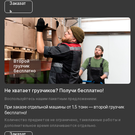
Заказат
ь
Второй
грузчик
бесплатно
!
Не хватает грузчиков? Получи бесплатно!
Воспользуйтесь нашим пакетным предложением:
При заказе отдельной машины от 1.5 тонн — второй грузчик
бесплатно!
Количество предметов не ограничено, такелажные работы и
дополнительное время оплачиваются отдельно.
Заказат