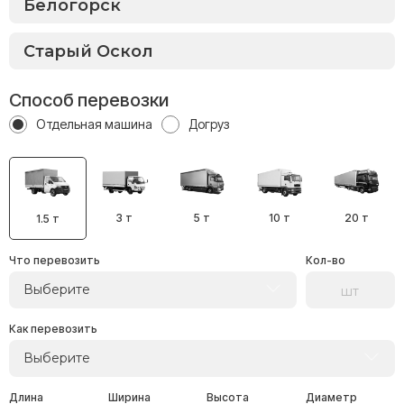
Способ перевозки
Отдельная машина
Догруз
3 т
5 т
10 т
20 т
1.5 т
Что перевозить
Кол-во
Выберите
Как перевозить
Выберите
Длина
Ширина
Высота
Диаметр